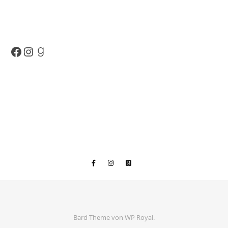
Facebook
Instagram
Goodreads
Bard Theme von
WP Royal
.