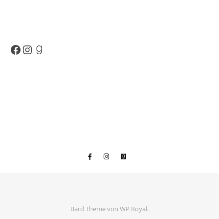
Facebook
Instagram
Goodreads
Bard Theme von
WP Royal
.