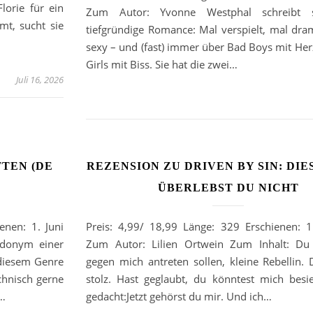
lorie für ein
Zum Autor: Yvonne Westphal schreibt sch
mt, sucht sie
tiefgründige Romance: Mal verspielt, mal dra
sexy – und (fast) immer über Bad Boys mit Her
Girls mit Biss. Sie hat die zwei…
Juli 16, 2026
TTEN (DE
REZENSION ZU DRIVEN BY SIN: DIE
ÜBERLEBST DU NICHT
enen: 1. Juni
Preis: 4,99/ 18,99 Länge: 329 Erschienen: 1
udonym einer
Zum Autor: Lilien Ortwein Zum Inhalt: Du 
 diesem Genre
gegen mich antreten sollen, kleine Rebellin.
chnisch gerne
stolz. Hast geglaubt, du könntest mich besi
f…
gedacht:Jetzt gehörst du mir. Und ich…