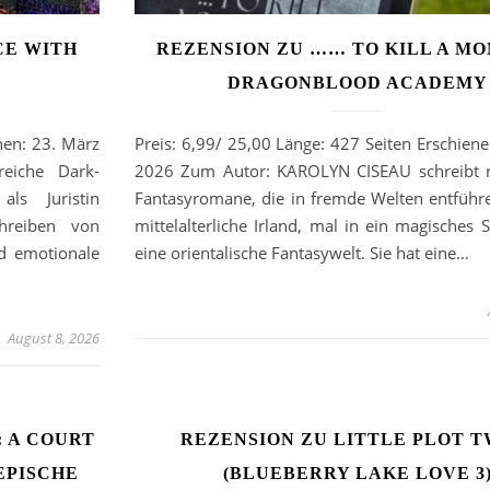
CE WITH
REZENSION ZU …… TO KILL A MO
DRAGONBLOOD ACADEMY
nen: 23. März
Preis: 6,99/ 25,00 Länge: 427 Seiten Erschiene
eiche Dark-
2026 Zum Autor: KAROLYN CISEAU schreibt 
als Juristin
Fantasyromane, die in fremde Welten entführ
hreiben von
mittelalterliche Irland, mal in ein magisches S
d emotionale
eine orientalische Fantasywelt. Sie hat eine…
August 8, 2026
 A COURT
REZENSION ZU LITTLE PLOT T
EPISCHE
(BLUEBERRY LAKE LOVE 3