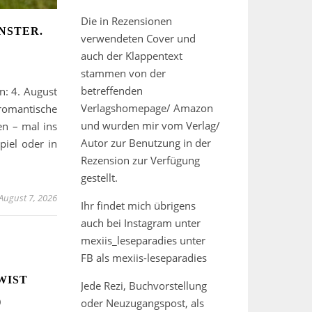
Die in Rezensionen
NSTER.
verwendeten Cover und
auch der Klappentext
stammen von der
betreffenden
n: 4. August
Verlagshomepage/ Amazon
romantische
und wurden mir vom Verlag/
en – mal ins
Autor zur Benutzung in der
piel oder in
Rezension zur Verfügung
gestellt.
August 7, 2026
Ihr findet mich übrigens
auch bei Instagram unter
mexiis_leseparadies unter
FB als mexiis-leseparadies
WIST
Jede Rezi, Buchvorstellung
)
oder Neuzugangspost, als