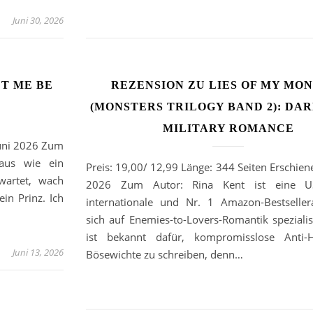
Juni 30, 2026
ET ME BE
REZENSION ZU LIES OF MY MO
(MONSTERS TRILOGY BAND 2): DA
MILITARY ROMANCE
Juni 2026 Zum
 aus wie ein
Preis: 19,00/ 12,99 Länge: 344 Seiten Erschien
wartet, wach
2026 Zum Autor: Rina Kent ist eine U
ein Prinz. Ich
internationale und Nr. 1 Amazon-Bestsellera
sich auf Enemies-to-Lovers-Romantik spezialisi
ist bekannt dafür, kompromisslose Anti-
Juni 13, 2026
Bösewichte zu schreiben, denn…