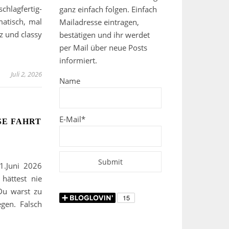
lagfertig-
ganz einfach folgen. Einfach
matisch, mal
Mailadresse eintragen,
z und classy
bestätigen und ihr werdet
per Mail über neue Posts
informiert.
Juli 2, 2026
Name
E-Mail*
SE FAHRT
1.Juni 2026
hättest nie
 Du warst zu
egen. Falsch