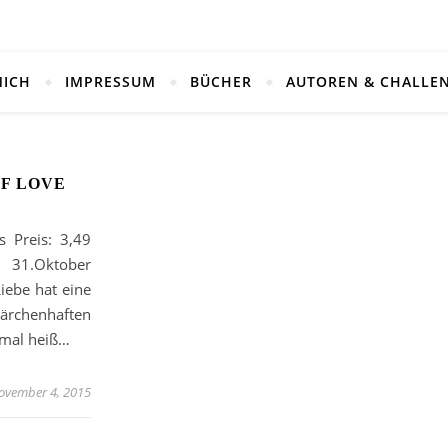
MICH
IMPRESSUM
BÜCHER
AUTOREN & CHALLE
OF LOVE
s Preis: 3,49
: 31.Oktober
iebe hat eine
märchenhaften
 mal heiß…
ovember 4, 2015