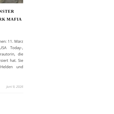
ONSTER
RK MAFIA
nen: 11. März
USA Today-,
rautorin, die
iert hat. Sie
-Helden und
Juni 9, 2026