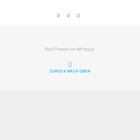
Bard Theme von
WP Royal
.
ZURÜCK NACH OBEN