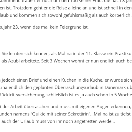
stammend trauert er noch um den Tod seiner Frau, die nach 8 Ja
 ist. Trotzdem geht er die Reise alleine an und ist schnell in de
laub und kommen sich sowohl gefühlsmäßig als auch körperlich 
eujahr 23, wenn das mal kein Feiergrund ist.
. Sie lernten sich kennen, als Malina in der 11. Klasse ein Praktik
als Azubi arbeitete. Seit 3 Wochen wohnt er nun endlich auch be
lte jedoch einen Brief und einen Kuchen in die Küche, er würde sic
 Lina endlich den geplanten Überraschungsurlaub in Dänemark ü
ücktrittsversicherung, schließlich ist es ja auch schon in 5 Woche
ei der Arbeit überraschen und muss mit eigenen Augen erkennen,
nden namens “Quikie mit seiner Sekretärin”…Malina ist zu tiefst 
ch auch der Urlaub muss von ihr noch angetretten werde…