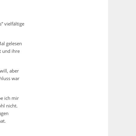
 vielfältige
Mal gelesen
t und ihre
will, aber
chluss war
e ich mir
hl nicht.
ügen
at.