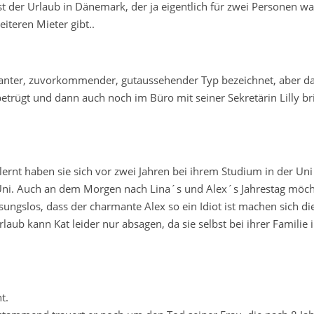
 ist der Urlaub in Dänemark, der ja eigentlich für zwei Personen wa
iteren Mieter gibt..
manter, zuvorkommender, gutaussehender Typ bezeichnet, aber da
trügt und dann auch noch im Büro mit seiner Sekretärin Lilly bri
elernt haben sie sich vor zwei Jahren bei ihrem Studium in der Un
Uni. Auch an dem Morgen nach Lina´s und Alex´s Jahrestag möch
ssungslos, dass der charmante Alex so ein Idiot ist machen sich di
laub kann Kat leider nur absagen, da sie selbst bei ihrer Familie i
ht.