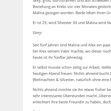
Sexy, groß, durchtrainiert und aus Schweden 
Beziehung an Krebs vor vier Monaten gestorben
Malina gezogen worden. Beide leben ihren Ur
Er ist 29, wird Silvester 30 und Malina wird N
Story:
Seit fünf Jahren sind Malina und Alex ein paar
bei Alex seinem Vater machte, wo dieser noch 
heute ist ihr fünfter Jahrestag.
Er selbst musste schon zeitig zur Arbeit, stel
heutigen Abend freuen. Nichts ahnend bucht
Weihnachten & Silvester, natürlich ohne eine R
Nichts ahnend möchte sie ihn etwas früher b
sehr interessante Überstunden macht..Überstu
erleichtert ihre beste Freundin zu haben, do