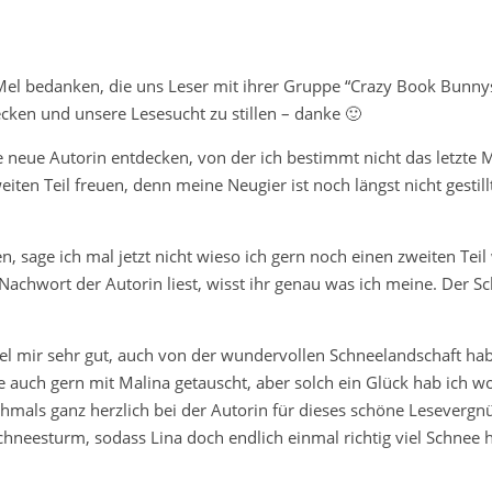
Mel bedanken, die uns Leser mit ihrer Gruppe “Crazy Book Bunnys”
cken und unsere Lesesucht zu stillen – danke 🙂
ne neue Autorin entdecken, von der ich bestimmt nicht das letzte 
ten Teil freuen, denn meine Neugier ist noch längst nicht gestill
, sage ich mal jetzt nicht wieso ich gern noch einen zweiten Teil 
achwort der Autorin liest, wisst ihr genau was ich meine. Der S
el mir sehr gut, auch von der wundervollen Schneelandschaft hab
 auch gern mit Malina getauscht, aber solch ein Glück hab ich wo
chmals ganz herzlich bei der Autorin für dieses schöne Lesevergn
hneesturm, sodass Lina doch endlich einmal richtig viel Schnee h