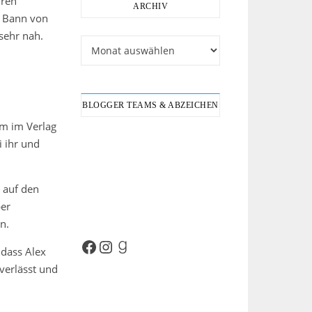
hren
ARCHIV
n Bann von
sehr nah.
Archiv
BLOGGER TEAMS & ABZEICHEN
um im Verlag
i ihr und
h auf den
ber
n.
Facebook
Instagram
Goodreads
 dass Alex
verlässt und