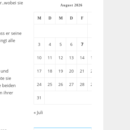
r..wobei sie
August 2026
M
D
M
D
F
S
S
1
2
ss er seine
ngt alle
7
3
4
5
6
8
9
10
11
12
13
14
15
16
i und
17
18
19
20
21
22
23
te sie
24
25
26
27
28
29
30
e beiden
n ihrer
31
« Juli