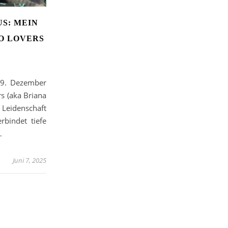
S: MEIN
TO LOVERS
 19. Dezember
s (aka Briana
, Leidenschaft
rbindet tiefe
…
Juni 7, 2025