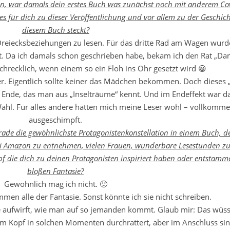
hen, war damals dein erstes Buch was zunächst noch mit anderem Co
s für dich zu dieser Veröffentlichung und vor allem zu der Geschich
diesem Buch steckt?
 Dreiecksbeziehungen zu lesen. Für das dritte Rad am Wagen wur
. Da ich damals schon geschrieben habe, bekam ich den Rat „Da
 Schrecklich, wenn einem so ein Floh ins Ohr gesetzt wird 😀
. Eigentlich sollte keiner das Mädchen bekommen. Doch dieses „
Ende, das man aus „Inselträume“ kennt. Und im Endeffekt war da
Wahl. Für alles andere hätten mich meine Leser wohl – vollkomme
ausgeschimpft.
 gerade die gewöhnlichste Protagonistenkonstellation in einem Buch, 
ei Amazon zu entnehmen, vielen Frauen, wunderbare Lesestunden zu
f die dich zu deinen Protagonisten inspiriert haben oder entstamme
bloßen Fantasie?
Gewöhnlich mag ich nicht. 🙂
en alle der Fantasie. Sonst könnte ich sie nicht schreiben.
ge aufwirft, wie man auf so jemanden kommt. Glaub mir: Das wüsst
em Kopf in solchen Momenten durchrattert, aber im Anschluss si