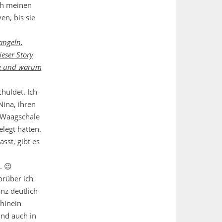
ich meinen
n, bis sie
angeln.
ieser Story
ene und warum
huldet. Ich
ina, ihren
 Waagschale
legt hätten.
sst, gibt es
. 😉
orüber ich
nz deutlich
 hinein
Und auch in