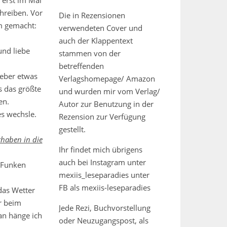
 erst im Mai
hreiben. Vor
Die in Rezensionen
um gemacht:
verwendeten Cover und
auch der Klappentext
und liebe
stammen von der
betreffenden
ieber etwas
Verlagshomepage/ Amazon
s das größte
und wurden mir vom Verlag/
en.
Autor zur Benutzung in der
s wechsle.
Rezension zur Verfügung
gestellt.
rhaben in die
Ihr findet mich übrigens
auch bei Instagram unter
n Funken
mexiis_leseparadies unter
FB als mexiis-leseparadies
das Wetter
r beim
Jede Rezi, Buchvorstellung
an hänge ich
oder Neuzugangspost, als