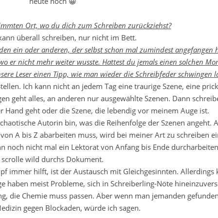
heute noch 😀
stimmten Ort, wo du dich zum Schreiben zurückziehst?
kann überall schreiben, nur nicht im Bett.
 den ein oder anderen, der selbst schon mal zumindest angefangen 
wo er nicht mehr weiter wusste. Hattest du jemals einen solchen 
nsere Leser einen Tipp, wie man wieder die Schreibfeder schwingen 
ellen. Ich kann nicht an jedem Tag eine traurige Szene, eine pric
n geht alles, an anderen nur ausgewählte Szenen. Dann schreibe
r Hand geht oder die Szene, die lebendig vor meinem Auge ist.
 chaotische Autorin bin, was die Reihenfolge der Szenen angeht. Al
s von A bis Z abarbeiten muss, wird bei meiner Art zu schreiben e
noch nicht mal ein Lektorat von Anfang bis Ende durcharbeiten
scrolle wild durchs Dokument.
 immer hilft, ist der Austausch mit Gleichgesinnten. Allerdings k
inge haben meist Probleme, sich in Schreiberling-Nöte hineinzuver
rling, die Chemie muss passen. Aber wenn man jemanden gefunden 
Medizin gegen Blockaden, würde ich sagen.