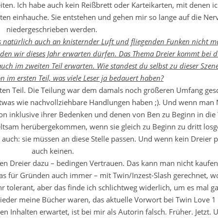
eiten. Ich habe auch kein Reißbrett oder Karteikarten, mit denen 
en einhauche. Sie entstehen und gehen mir so lange auf die Nerve
niedergeschrieben werden.
s natürlich auch an knisternder Luft und fliegenden Funken nicht m
, den wir dieses Jahr erwarten dürfen. Das Thema Dreier kommt bei d
auch im zweiten Teil erwarten. Wie standest du selbst zu dieser Sz
n im ersten Teil, was viele Leser ja bedauert haben?
iten Teil. Die Teilung war dem damals noch größeren Umfang gesc
etwas wie nachvollziehbare Handlungen haben ;). Und wenn man N
on inklusive ihrer Bedenken und denen von Ben zu Beginn in die
eltsam herübergekommen, wenn sie gleich zu Beginn zu dritt losge
 auch: sie müssen an diese Stelle passen. Und wenn kein Dreier pa
auch keinen.
nen Dreier dazu – bedingen Vertrauen. Das kann man nicht kaufen
was für Gründen auch immer – mit Twin/Inzest-Slash gerechnet, w
 tolerant, aber das finde ich schlichtweg widerlich, um es mal ga
wieder meine Bücher waren, das aktuelle Vorwort bei Twin Love 1
 Inhalten erwartet, ist bei mir als Autorin falsch. Früher. Jetzt. 