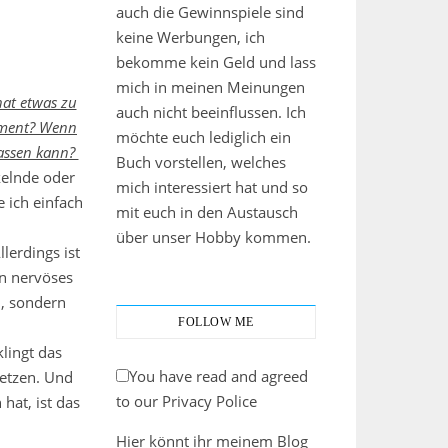
auch die Gewinnspiele sind
keine Werbungen, ich
bekomme kein Geld und lass
mich in meinen Meinungen
hat etwas zu
auch nicht beeinflussen. Ich
Moment? Wenn
möchte euch lediglich ein
lassen kann?
Buch vorstellen, welches
kelnde oder
mich interessiert hat und so
 ich einfach
mit euch in den Austausch
über unser Hobby kommen.
lerdings ist
in nervöses
, sondern
FOLLOW ME
lingt das
You have read and agreed
setzen. Und
to our Privacy Police
hat, ist das
Hier könnt ihr meinem Blog