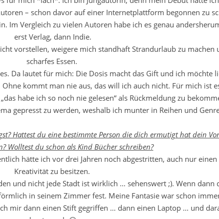
 für mich *lach*. Ich bin Jungautorin, denn mein Debüt hatte ich
Autoren – schon davor auf einer Internetplattform begonnen zu sc
in. Im Vergleich zu vielen Autoren habe ich es genau andersher
erst Verlag, dann Indie.
nicht vorstellen, weigere mich standhaft Strandurlaub zu machen 
scharfes Essen.
es. Da lautet für mich: Die Dosis macht das Gift und ich möchte l
Ohne kommt man nie aus, das will ich auch nicht. Für mich ist e
„das habe ich so noch nie gelesen“ als Rückmeldung zu bekomm
hema gepresst zu werden, weshalb ich munter in Reihen und Genre
gst? Hattest du eine bestimmte Person die dich ermutigt hat dein Vo
? Wolltest du schon als Kind Bücher schreiben?
ntlich hätte ich vor drei Jahren noch abgestritten, auch nur eine
Kreativität zu besitzen.
den und nicht jede Stadt ist wirklich … sehenswert ;). Wenn dann 
förmlich in seinem Zimmer fest. Meine Fantasie war schon imme
h mir dann einen Stift gegriffen … dann einen Laptop … und dar