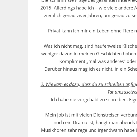
Die schlimmste Frage des gesamten Interviews
2015. Allerdings habe ich – wie viele andere 
ziemlich genau zwei Jahren, um genau zu se
Privat kann ich mir ein Leben ohne Tiere 
Was ich nicht mag, sind haufenweise Klische
weniger davon in meinen Geschichten haben. 
Kompliment „mal was anderes“ oder 
Darüber hinaus mag ich es nicht, in ein Sc
2. Wie kam es dazu, dass du zu schreiben anfin
Tat umzusetzen
Ich habe nie vorgehabt zu schreiben. Eige
Mein Job ist mit vielen Dienstreisen verbun
noch ein Drama ist, hängt man abends 
Musikhören sehr rege und irgendwann habe ic