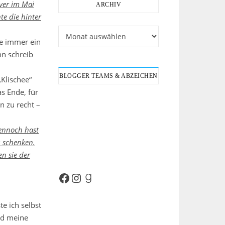
ver im Mai
ARCHIV
te die hinter
Archiv
de immer ein
nn schreib
BLOGGER TEAMS & ABZEICHEN
Klischee“
s Ende, für
n zu recht –
dennoch hast
 schenken.
n sie der
Facebook
Instagram
Goodreads
e ich selbst
nd meine