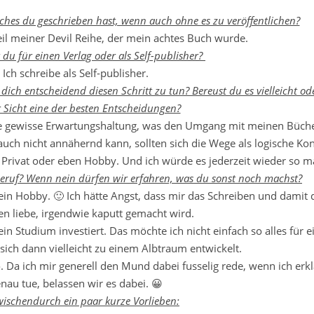
ches du geschrieben hast, wenn auch ohne es zu veröffentlichen?
eil meiner Devil Reihe, der mein achtes Buch wurde.
t du für einen Verlag oder als Self-publisher?
Ich schreibe als Self-publisher.
dich entscheidend diesen Schritt zu tun? Bereust du es vielleicht od
 Sicht eine der besten Entscheidungen?
ne gewisse Erwartungshaltung, was den Umgang mit meinen Büch
auch nicht annähernd kann, sollten sich die Wege als logische K
, Privat oder eben Hobby. Und ich würde es jederzeit wieder so 
beruf? Wenn nein dürfen wir erfahren, was du sonst noch machst?
ein Hobby. 🙂 Ich hätte Angst, dass mir das Schreiben und damit 
n liebe, irgendwie kaputt gemacht wird.
in Studium investiert. Das möchte ich nicht einfach so alles für 
sich dann vielleicht zu einem Albtraum entwickelt.
. Da ich mir generell den Mund dabei fusselig rede, wenn ich erkl
nau tue, belassen wir es dabei. 😀
wischendurch ein paar kurze Vorlieben: