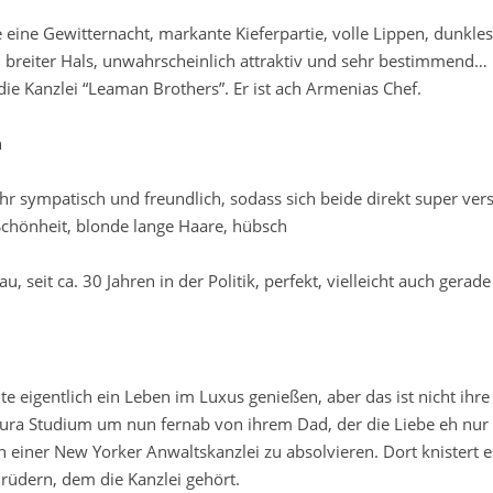
eine Gewitternacht, markante Kieferpartie, volle Lippen, dunkle
r, breiter Hals, unwahrscheinlich attraktiv und sehr bestimmend…
e Kanzlei “Leaman Brothers”. Er ist ach Armenias Chef.
h
ehr sympatisch und freundlich, sodass sich beide direkt super ve
 Schönheit, blonde lange Haare, hübsch
, seit ca. 30 Jahren in der Politik, perfekt, vielleicht auch gerade
 eigentlich ein Leben im Luxus genießen, aber das ist nicht ihre 
r Jura Studium um nun fernab von ihrem Dad, der die Liebe eh nur
 einer New Yorker Anwaltskanzlei zu absolvieren. Dort knistert e
rüdern, dem die Kanzlei gehört.