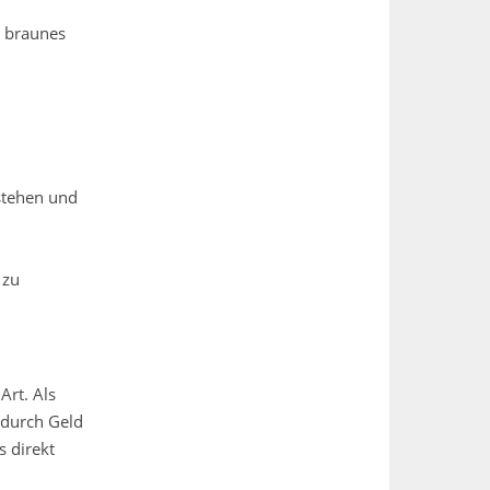
s braunes
rstehen und
 zu
Art. Als
 durch Geld
s direkt