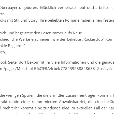
erbayern, geboren. Glücklich verheiratet lebt und arbeitet s
ern.
ooks mit Stil und Story; Ihre beliebten Romane haben einen festen
nreich und begeistert den Leser immer aufs Neue.
rschiedliche Werke erschienen, wie der beliebte „Rockerclub“ Ro
nkle Begierde“.
ich.
book Seite, dort bekommt ihr viele Informationen und die genau
com/pages/Muschiol-B%C3%A4rbel/778439288848638 Zusätzlich
 die wenigen Spuren, die die Ermittler zusammentragen können, f
raktikantin einer renommierten Anwaltskanzlei, die eine heißt
el mehr: Ihr kommt eine zündende Idee im aktuellen Fall der Kanz