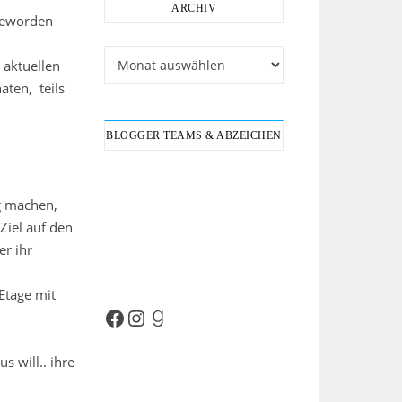
ARCHIV
 geworden
Archiv
 aktuellen
aten, teils
BLOGGER TEAMS & ABZEICHEN
g machen,
Ziel auf den
er ihr
Etage mit
Facebook
Instagram
Goodreads
s will.. ihre