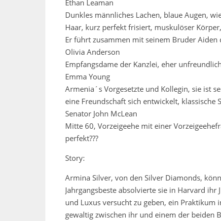
Ethan Leaman
Dunkles männliches Lachen, blaue Augen, wie 
Haar, kurz perfekt frisiert, muskulöser Körpe
Er führt zusammen mit seinem Bruder Aiden di
Olivia Anderson
Empfangsdame der Kanzlei, eher unfreundlic
Emma Young
Armenia´s Vorgesetzte und Kollegin, sie ist s
eine Freundschaft sich entwickelt, klassische
Senator John McLean
Mitte 60, Vorzeigeehe mit einer Vorzeigeehefrau
perfekt???
Story:
Armina Silver, von den Silver Diamonds, könnte
Jahrgangsbeste absolvierte sie in Harvard ih
und Luxus versucht zu geben, ein Praktikum in
gewaltig zwischen ihr und einem der beiden B