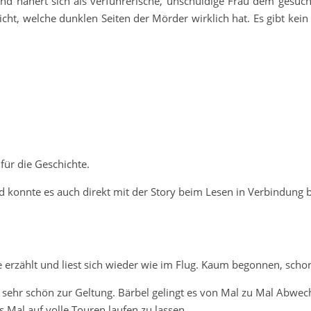
nd nähert sich als verführerische, unschuldige Frau dem gesuc
nicht, welche dunklen Seiten der Mörder wirklich hat. Es gibt ke
 für die Geschichte.
d konnte es auch direkt mit der Story beim Lesen in Verbindung 
 erzählt und liest sich wieder wie im Flug. Kaum begonnen, scho
sehr schön zur Geltung. Bärbel gelingt es von Mal zu Mal Abwec
s Mal auf volle Touren laufen zu lassen.