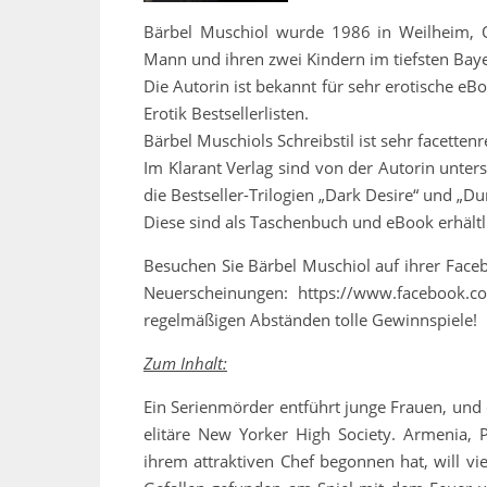
Bärbel Muschiol wurde 1986 in Weilheim, Ob
Mann und ihren zwei Kindern im tiefsten Bay
Die Autorin ist bekannt für sehr erotische eB
Erotik Bestsellerlisten.
Bärbel Muschiols Schreibstil ist sehr facette
Im Klarant Verlag sind von der Autorin unte
die Bestseller-Trilogien „Dark Desire“ und „Du
Diese sind als Taschenbuch und eBook erhältl
Besuchen Sie Bärbel Muschiol auf ihrer Face
Neuerscheinungen: https://www.facebook.
regelmäßigen Abständen tolle Gewinnspiele!
Zum Inhalt:
Ein Serienmörder entführt junge Frauen, und
elitäre New Yorker High Society. Armenia, P
ihrem attraktiven Chef begonnen hat, will vi