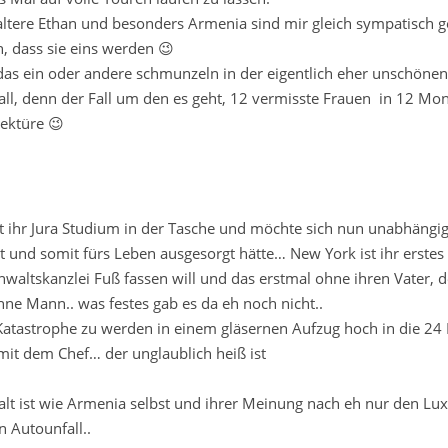
haraltere Ethan und besonders Armenia sind mir gleich sympatisch
, dass sie eins werden 😉
das ein oder andere schmunzeln in der eigentlich eher unschönen
all, denn der Fall um den es geht, 12 vermisste Frauen in 12 Mon
Lektüre 😉
 ihr Jura Studium in der Tasche und möchte sich nun unabhängi
 und somit fürs Leben ausgesorgt hätte… New York ist ihr erstes 
waltskanzlei Fuß fassen will und das erstmal ohne ihren Vater, d
ne Mann.. was festes gab es da eh noch nicht..
 Katastrophe zu werden in einem gläsernen Aufzug hoch in die 24 
t dem Chef… der unglaublich heiß ist
so alt ist wie Armenia selbst und ihrer Meinung nach eh nur den Luxu
n Autounfall..