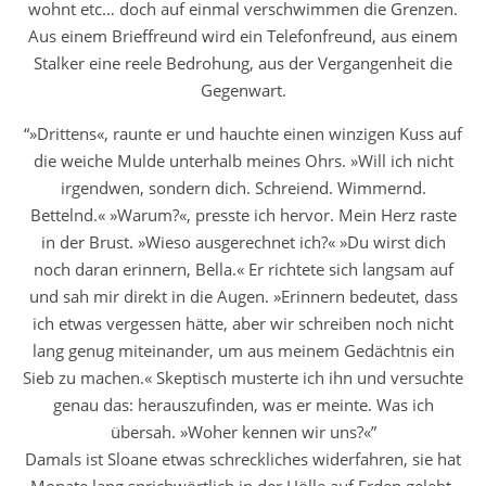
wohnt etc… doch auf einmal verschwimmen die Grenzen.
Aus einem Brieffreund wird ein Telefonfreund, aus einem
Stalker eine reele Bedrohung, aus der Vergangenheit die
Gegenwart.
“»Drittens«, raunte er und hauchte einen winzigen Kuss auf
die weiche Mulde unterhalb meines Ohrs. »Will ich nicht
irgendwen, sondern dich. Schreiend. Wimmernd.
Bettelnd.« »Warum?«, presste ich hervor. Mein Herz raste
in der Brust. »Wieso ausgerechnet ich?« »Du wirst dich
noch daran erinnern, Bella.« Er richtete sich langsam auf
und sah mir direkt in die Augen. »Erinnern bedeutet, dass
ich etwas vergessen hätte, aber wir schreiben noch nicht
lang genug miteinander, um aus meinem Gedächtnis ein
Sieb zu machen.« Skeptisch musterte ich ihn und versuchte
genau das: herauszufinden, was er meinte. Was ich
übersah. »Woher kennen wir uns?«”
Damals ist Sloane etwas schreckliches widerfahren, sie hat
Monate lang sprichwörtlich in der Hölle auf Erden gelebt,