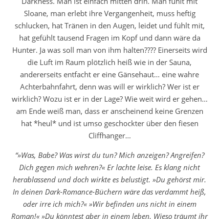
Darkness. Man ist einfach mitten drin. Man fühlt mit
Sloane, man erlebt ihre Vergangenheit, muss heftig
schlucken, hat Tränen in den Augen, leidet und fühlt mit,
hat gefühlt tausend Fragen im Kopf und dann wäre da
Hunter. Ja was soll man von ihm halten???? Einerseits wird
die Luft im Raum plötzlich heiß wie in der Sauna,
andererseits entfacht er eine Gänsehaut… eine wahre
Achterbahnfahrt, denn was will er wirklich? Wer ist er
wirklich? Wozu ist er in der Lage? Wie weit wird er gehen…
am Ende weiß man, dass er anscheinend keine Grenzen
hat *heul* und ist umso geschockter über den fiesen
Cliffhanger…
“»Was, Babe? Was wirst du tun? Mich anzeigen? Angreifen?
Dich gegen mich wehren?« Er lachte leise. Es klang nicht
herablassend und doch wirkte es belustigt. »Du gehörst mir.
In deinen Dark-Romance-Büchern wäre das verdammt heiß,
oder irre ich mich?« »Wir befinden uns nicht in einem
Roman!« »Du könntest aber in einem leben. Wieso träumt ihr