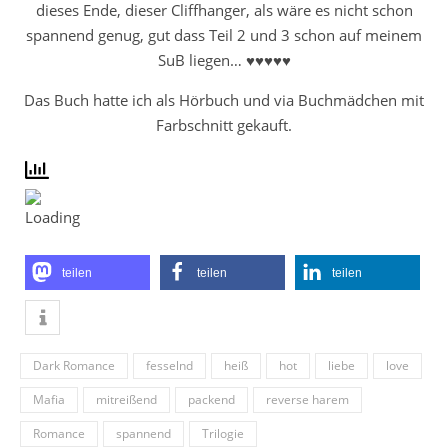
dieses Ende, dieser Cliffhanger, als wäre es nicht schon
spannend genug, gut dass Teil 2 und 3 schon auf meinem
SuB liegen… ♥♥♥♥♥
Das Buch hatte ich als Hörbuch und via Buchmädchen mit
Farbschnitt gekauft.
teilen
teilen
teilen
Dark Romance
fesselnd
heiß
hot
liebe
love
Mafia
mitreißend
packend
reverse harem
Romance
spannend
Trilogie