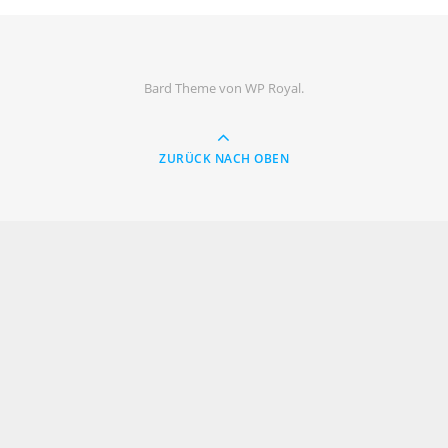
Bard Theme von
WP Royal
.
ZURÜCK NACH OBEN