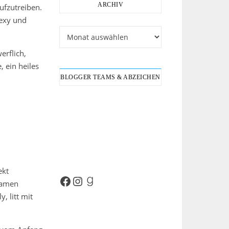
ARCHIV
ufzutreiben.
sexy und
Archiv
erflich,
 ein heiles
BLOGGER TEAMS & ABZEICHEN
ekt
Facebook
Instagram
Goodreads
kamen
, litt mit