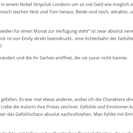
r in einem Nobel Stripclub Londons um so viel Geld wie möglich a
nnoch stechen Nick und Tom heraus. Beide sind reich, attraktiv, 
eiden für einen Monat zur Verfügung steht” ist zwar absolut verw
k ist von Emily direkt beeindruckt.. eine Achterbahn der Gefühle,

erändert und die ihr Sachen eröffnet, die sie zuvor nicht kannte.
efallen. Es war mal etwas anderes, wobei ich die Charaktere dir
 Liebe die Autorin ihre Protas zeichnet. Gefühle und Emotionen 
ser das Gefühlschaos absolut nachvollziehen. Man fühlte mit Emily