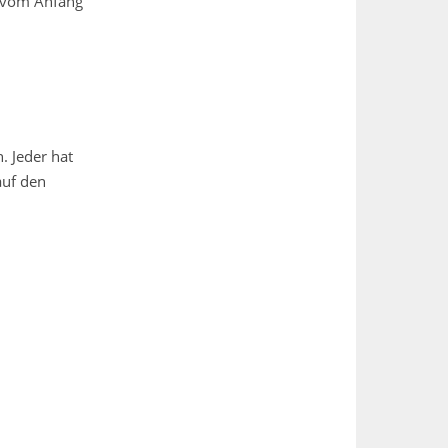
h vom Anfang
. Jeder hat
 auf den