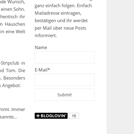
ende Wunsch,
ganz einfach folgen. Einfach
 einen Sohn.
Mailadresse eintragen,
hentisch ihr
bestätigen und ihr werdet
nem Häuschen
per Mail über neue Posts
in eine Welt
informiert.
Name
Stripclub in
E-Mail*
und Tom. Die
s. Besonders
es Angebot:
ukommt. Immer
t kannte…