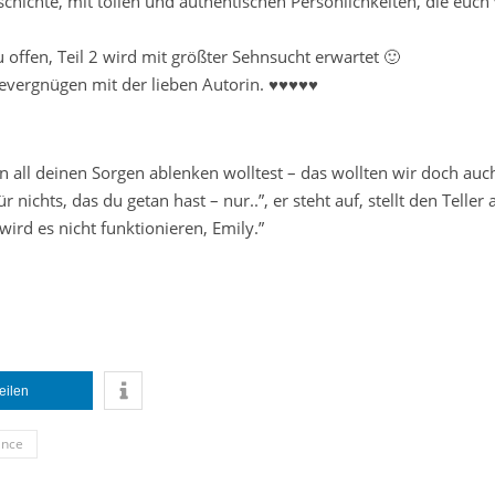
schichte, mit tollen und authentischen Persönlichkeiten, die euc
u offen, Teil 2 wird mit größter Sehnsucht erwartet 🙂
severgnügen mit der lieben Autorin. ♥♥♥♥♥
n all deinen Sorgen ablenken wolltest – das wollten wir doch auch
 nichts, das du getan hast – nur..”, er steht auf, stellt den Teller
wird es nicht funktionieren, Emily.”
teilen
nce