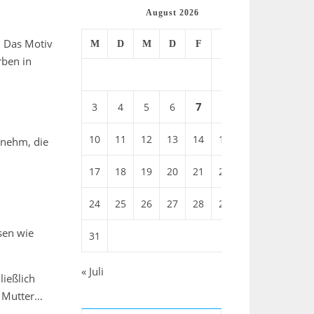
August 2026
. Das Motiv
M
D
M
D
F
S
S
rben in
1
2
7
3
4
5
6
8
9
10
11
12
13
14
15
16
enehm, die
17
18
19
20
21
22
23
24
25
26
27
28
29
30
sen wie
31
« Juli
ießlich
r Mutter…