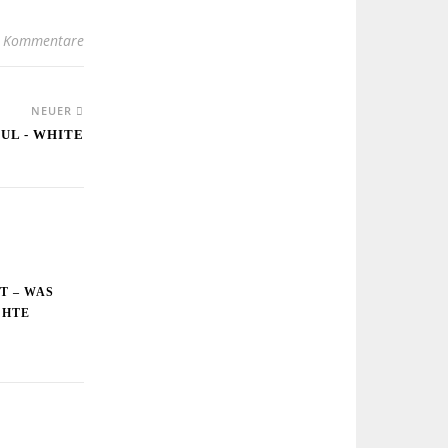
 Kommentare
NEUER
UL - WHITE
T – WAS
CHTE