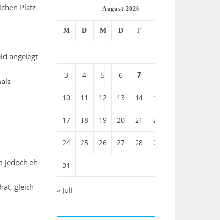
ichen Platz
August 2026
M
D
M
D
F
S
S
1
2
ld angelegt
7
3
4
5
6
8
9
mals
10
11
12
13
14
15
16
17
18
19
20
21
22
23
24
25
26
27
28
29
30
m jedoch eh
31
hat, gleich
« Juli
e…