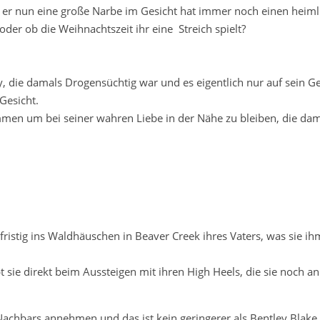
 er nun eine große Narbe im Gesicht hat immer noch einen heiml
oder ob die Weihnachtszeit ihr eine Streich spielt?
 die damals Drogensüchtig war und es eigentlich nur auf sein Ge
Gesicht.
ammen um bei seiner wahren Liebe in der Nähe zu bleiben, die da
istig ins Waldhäuschen in Beaver Creek ihres Vaters, was sie ih
 sie direkt beim Aussteigen mit ihren High Heels, die sie noch an
 Nachbars annehmen und das ist kein geringerer als Bentley Blak