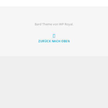
Bard Theme von
WP Royal
.
ZURÜCK NACH OBEN