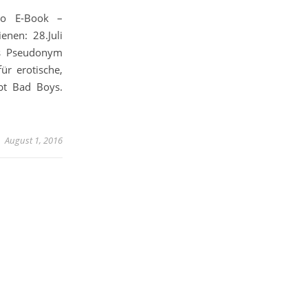
ro E-Book –
enen: 28.Juli
s Pseudonym
ür erotische,
ebt Bad Boys.
August 1, 2016