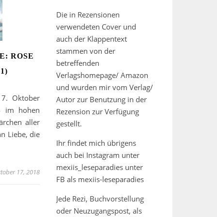
Die in Rezensionen
verwendeten Cover und
auch der Klappentext
stammen von der
E: ROSE
betreffenden
1)
Verlagshomepage/ Amazon
und wurden mir vom Verlag/
17. Oktober
Autor zur Benutzung in der
4 im hohen
Rezension zur Verfügung
rchen aller
gestellt.
n Liebe, die
Ihr findet mich übrigens
auch bei Instagram unter
mexiis_leseparadies unter
tober 17, 2018
FB als mexiis-leseparadies
Jede Rezi, Buchvorstellung
oder Neuzugangspost, als