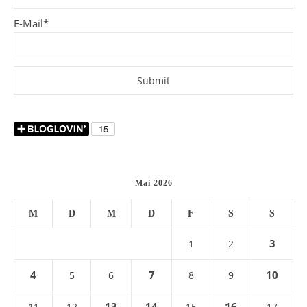
E-Mail*
Mai 2026
M
D
M
D
F
S
S
3
1
2
4
7
10
5
6
8
9
13
14
16
11
12
15
17