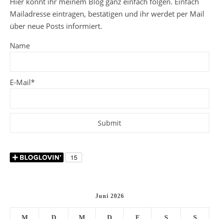
Hier könnt ihr meinem Blog ganz einfach folgen. Einfach
Mailadresse eintragen, bestätigen und ihr werdet per Mail
über neue Posts informiert.
Name
E-Mail*
Juni 2026
M
D
M
D
F
S
S