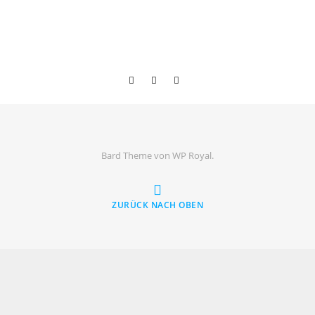
Bard Theme von
WP Royal
.
ZURÜCK NACH OBEN