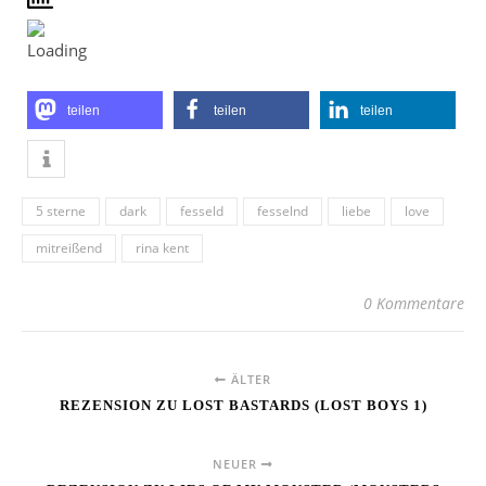
teilen
teilen
teilen
5 sterne
dark
fesseld
fesselnd
liebe
love
mitreißend
rina kent
0 Kommentare
ÄLTER
REZENSION ZU LOST BASTARDS (LOST BOYS 1)
NEUER