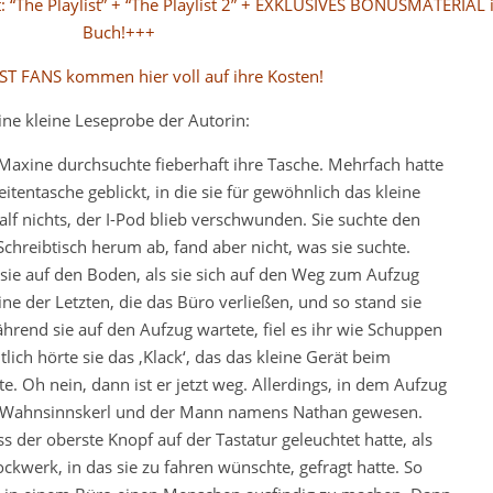
 “The Playlist” + “The Playlist 2” + EXKLUSIVES BONUSMATERIAL 
Buch!+++
IST FANS kommen hier voll auf ihre Kosten!
ine kleine Leseprobe der Autorin:
 Maxine durchsuchte fieberhaft ihre Tasche. Mehrfach hatte
eitentasche geblickt, in die sie für gewöhnlich das kleine
alf nichts, der I-Pod blieb verschwunden. Sie suchte den
hreibtisch herum ab, fand aber nicht, was sie suchte.
sie auf den Boden, als sie sich auf den Weg zum Aufzug
ne der Letzten, die das Büro verließen, und so stand sie
hrend sie auf den Aufzug wartete, fiel es ihr wie Schuppen
ich hörte sie das ‚Klack‘, das das kleine Gerät beim
e. Oh nein, dann ist er jetzt weg. Allerdings, in dem Aufzug
r Wahnsinnskerl und der Mann namens Nathan gewesen.
s der oberste Knopf auf der Tastatur geleuchtet hatte, als
kwerk, in das sie zu fahren wünschte, gefragt hatte. So