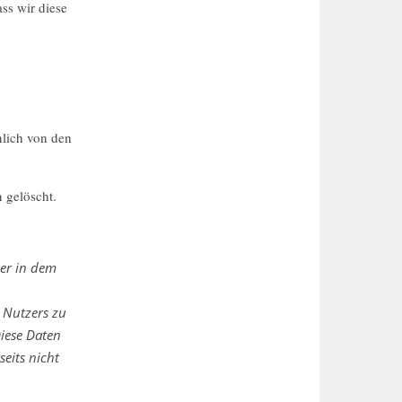
ss wir diese
nlich von den
n gelöscht.
her in dem
 Nutzers zu
iese Daten
eits nicht