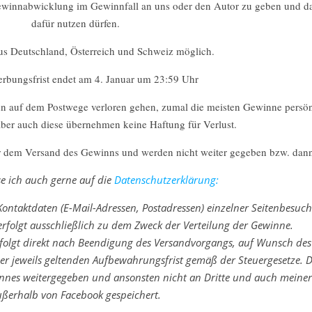
 Gewinnabwicklung im Gewinnfall an uns oder den Autor zu geben und da
dafür nutzen dürfen.
us Deutschland, Österreich und Schweiz möglich.
rbungsfrist endet am 4. Januar um 23:59 Uhr
nn auf dem Postwege verloren gehen, zumal die meisten Gewinne persö
er auch diese übernehmen keine Haftung für Verlust.
r dem Versand des Gewinns und werden nicht weiter gegeben bzw. dan
se ich auch gerne auf die
Datenschutzerklärung:
ntaktdaten (E-Mail-Adressen, Postadressen) einzelner Seitenbesuc
rfolgt ausschließlich zu dem Zweck der Verteilung der Gewinne.
rfolgt direkt nach Beendigung des Versandvorgangs, auf Wunsch des
er jeweils geltenden Aufbewahrungsfrist gemäß der Steuergesetze. D
nnes weitergegeben und ansonsten nicht an Dritte und auch meiners
ßerhalb von Facebook gespeichert.