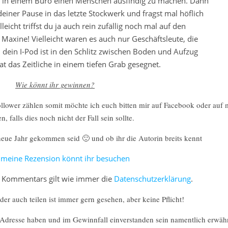
in, in einem Büro einen Menschen ausfindig zu machen. Dann
einer Pause in das letzte Stockwerk und fragst mal höflich
eicht triffst du ja auch rein zufällig noch mal auf den
, Maxine! Vielleicht waren es auch nur Geschäftsleute, die
 dein I-Pod ist in den Schlitz zwischen Boden und Aufzug
at das Zeitliche in einem tiefen Grab gesegnet.
Wie könnt ihr gewinnen?
ollower zählen somit möchte ich euch bitten mir auf Facebook oder auf
n, falls dies noch nicht der Fall sein sollte.
neue Jahr gekommen seid 🙂 und ob ihr die Autorin breits kennt
meine Rezension könnt ihr besuchen
s Kommentars gilt wie immer die
Datenschutzerklärung
.
er auch teilen ist immer gern gesehen, aber keine Pflicht!
l-/ Adresse haben und im Gewinnfall einverstanden sein namentlich erwä