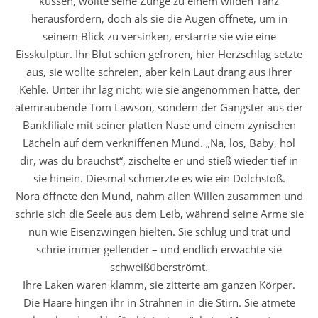
küssen, wollte seine Zunge zu einem wilden Tanz
herausfordern, doch als sie die Augen öffnete, um in
seinem Blick zu versinken, erstarrte sie wie eine
Eisskulptur. Ihr Blut schien gefroren, hier Herzschlag setzte
aus, sie wollte schreien, aber kein Laut drang aus ihrer
Kehle. Unter ihr lag nicht, wie sie angenommen hatte, der
atemraubende Tom Lawson, sondern der Gangster aus der
Bankfiliale mit seiner platten Nase und einem zynischen
Lächeln auf dem verkniffenen Mund. „Na, los, Baby, hol
dir, was du brauchst“, zischelte er und stieß wieder tief in
sie hinein. Diesmal schmerzte es wie ein Dolchstoß.
Nora öffnete den Mund, nahm allen Willen zusammen und
schrie sich die Seele aus dem Leib, während seine Arme sie
nun wie Eisenzwingen hielten. Sie schlug und trat und
schrie immer gellender – und endlich erwachte sie
schweißüberströmt.
Ihre Laken waren klamm, sie zitterte am ganzen Körper.
Die Haare hingen ihr in Strähnen in die Stirn. Sie atmete