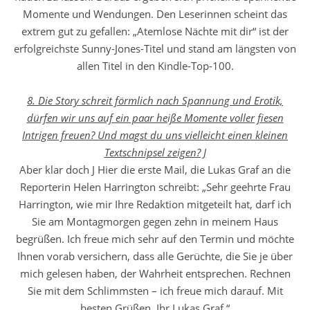
Momente und Wendungen. Den Leserinnen scheint das
extrem gut zu gefallen: „Atemlose Nächte mit dir“ ist der
erfolgreichste Sunny-Jones-Titel und stand am längsten von
allen Titel in den Kindle-Top-100.
8. Die Story schreit förmlich nach Spannung und Erotik,
dürfen wir uns auf ein paar heiße Momente voller fiesen
Intrigen freuen? Und magst du uns vielleicht einen kleinen
Textschnipsel zeigen? J
Aber klar doch J Hier die erste Mail, die Lukas Graf an die
Reporterin Helen Harrington schreibt: „Sehr geehrte Frau
Harrington, wie mir Ihre Redaktion mitgeteilt hat, darf ich
Sie am Montagmorgen gegen zehn in meinem Haus
begrüßen. Ich freue mich sehr auf den Termin und möchte
Ihnen vorab versichern, dass alle Gerüchte, die Sie je über
mich gelesen haben, der Wahrheit entsprechen. Rechnen
Sie mit dem Schlimmsten – ich freue mich darauf. Mit
besten Grüßen, Ihr Lukas Graf.“