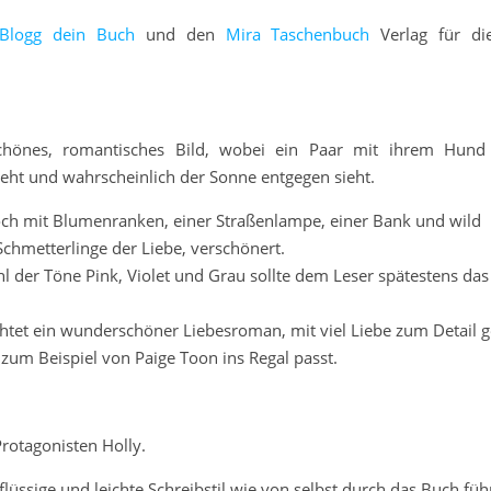
Blogg dein Buch
und den
Mira Taschenbuch
Verlag für di
chönes, romantisches Bild, wobei ein Paar mit ihrem Hun
eht und wahrscheinlich der Sonne entgegen sieht.
ch mit Blumenranken, einer Straßenlampe, einer Bank und wild
Schmetterlinge der Liebe, verschönert.
 der Töne Pink, Violet und Grau sollte dem Leser spätestens da
htet ein wunderschöner Liebesroman, mit viel Liebe zum Detail ge
um Beispiel von Paige Toon ins Regal passt.
Protagonisten Holly.
 flüssige und leichte Schreibstil wie von selbst durch das Buch füh