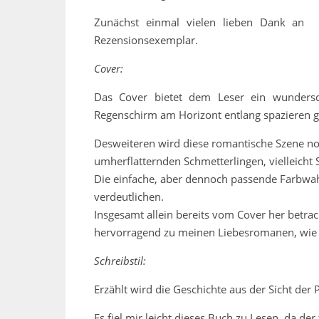
Zunächst einmal vielen lieben Dank an
Rezensionsexemplar.
Cover:
Das Cover bietet dem Leser ein wunders
Regenschirm am Horizont entlang spazieren g
Desweiteren wird diese romantische Szene no
umherflatternden Schmetterlingen, vielleicht 
Die einfache, aber dennoch passende Farbwahl
verdeutlichen.
Insgesamt allein bereits vom Cover her betrac
hervorragend zu meinen Liebesromanen, wie z
Schreibstil:
Erzählt wird die Geschichte aus der Sicht der 
Es fiel mir leicht dieses Buch zu Lesen, da der