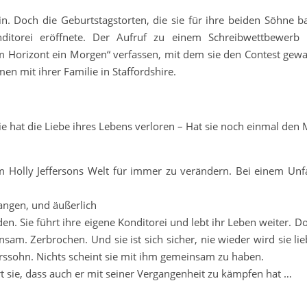
rin. Doch die Geburtstagstorten, die sie für ihre beiden Söhne b
nditorei eröffnete. Der Aufruf zu einem Schreibwettbewerb l
Horizont ein Morgen“ verfassen, mit dem sie den Contest gew
en mit ihrer Familie in Staffordshire.
e hat die Liebe ihres Lebens verloren – Hat sie noch einmal den 
m Holly Jeffersons Welt für immer zu verändern. Bei einem Unfal
angen, und äußerlich
en. Sie führt ihre eigene Konditorei und lebt ihr Leben weiter. Doc
Einsam. Zerbrochen. Und sie ist sich sicher, nie wieder wird sie l
ärssohn. Nichts scheint sie mit ihm gemeinsam zu haben.
t sie, dass auch er mit seiner Vergangenheit zu kämpfen hat …