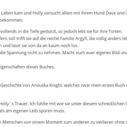
ms Leben kam und Holly versucht allein mit ihrem Hund Dave und i
zu bekommen.
llends in die Tiefe gestürzt, so jedoch lebt sie für ihre Torten.
n soll trifft sie auf die reiche Familie Argyll, die völlig anders leb
en und lässt sie von da an kaum noch los.
 die Spannung nicht zu nehmen. Macht euch euer eigenes Bild un
Eigenschaften dieses Buches.
 Geschichte von Anouska Knight, welches zwar mein erstes Buch 
ly´s Trauer. Ich fühlte mit wie sie unter diesem schrecklichen Ve
als am eigenen Leib spüren muss.
igen Menschen von einem Moment zum anderen zu verlieren ohne 