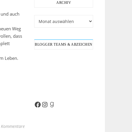
ARCHIV
h und auch
Archiv
 neuen Weg
ollen, dass
plett
BLOGGER TEAMS & ABZEICHEN
im Leben.
Facebook
Instagram
Goodreads
 Kommentare