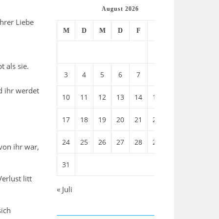
August 2026
hrer Liebe
M
D
M
D
F
S
S
1
2
t als sie.
3
4
5
6
7
8
9
d ihr werdet
10
11
12
13
14
15
16
17
18
19
20
21
22
23
24
25
26
27
28
29
30
von ihr war,
31
rlust litt
« Juli
sich