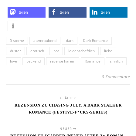
teilen
teilen
teilen
5 sterne
atemraubend
dark
Dark Romance
düster
erotisch
hot
leidenschaftlich
liebe
love
packend
reverse harem
Romance
sinnlich
0 Kommentare
ÄLTER
REZENSION ZU CHASING JULY: A DARK STALKER
ROMANCE (FESTIVE-F*CKS-SERIES)
NEUER
REZENSION ZU SCARRED (NEVER AFTER 2): ROMAN |