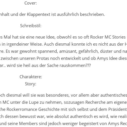
Cover:
halt und der Klappentext ist ausführlich beschrieben.
Schreibstil:
es Mal hat sie eine neue Idee, obwohl es so oft Rocker MC Stories
h in irgendeiner Weise. Auch diesmal konnte ich es nicht aus der
re. Es war gewohnt spannend, amüsant, gefährlich, düster und na
ch zwischen unseren Protas noch entwickelt und ob Amys Idee die
r.. wird sie heil aus der Sache rauskommen???
Charaktere:
Story:
och diesmal will sie was besonderes, vor allem aber authentisches.
n MC unter die Lupe zu nehmen, sozusagen Recherche am eigenen
che Rockerromance Geschichte mit sich selbst und dem Präsidente
ch dessen bewusst war, wie absolut authentisch es wird, wie reali
nt und seine Members sind jedoch weniger begeistert von Amys Re