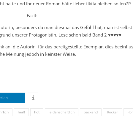
t hatte und ihr neuer Roman hätte lieber fiktiv bleiben sollen???
Fazit:
utorin, besonders da man diesmal das Gefühl hat, man ist selbst 
rund unserer Protagonistin. Lese schon bald Band 2 ♥♥♥♥♥
nk an die Autorin für das bereitgestellte Exemplar, dies beeinflu
che Meinung jedoch in keinster Weise.
teilen
hrlich
heiß
hot
leidenschaftlich
packend
Rocker
Ro