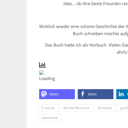
Idee… ob ihre beste Freundin rech
Wirklich wieder eine schöne Geschichte der A
Buch schreiben möchte aufg
Das Buch hatte ich als Hörbuch. Vielen Da
ehrli
teilen
teilen
5 sterne
Bärbel Muschiol
fesselnd
gefä
spannend