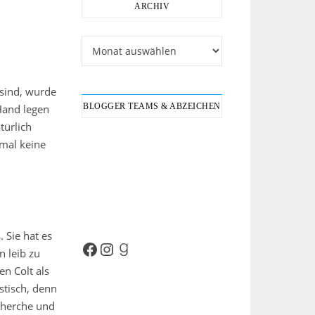
ARCHIV
Archiv
 sind, wurde
BLOGGER TEAMS & ABZEICHEN
 Hand legen
türlich
smal keine
 Sie hat es
Facebook
Instagram
Goodreads
 leib zu
n Colt als
stisch, denn
cherche und