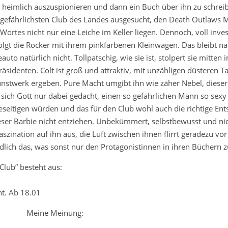
 heimlich auszuspionieren und dann ein Buch über ihn zu schreib
n gefährlichsten Club des Landes ausgesucht, den
Death Outlaws M
ortes nicht nur eine Leiche im Keller liegen. Dennoch, voll inve
lgt die Rocker mit ihrem pinkfarbenen Kleinwagen. Das bleibt nat
uto natürlich nicht. Tollpatschig, wie sie ist, stolpert sie mitten 
identen. Colt ist groß und attraktiv, mit unzähligen düsteren Ta
 Kunstwerk ergeben. Pure Macht umgibt ihn wie zäher Nebel, dieser
sich Gott nur dabei gedacht, einen so gefährlichen Mann so sex
eitigen würden und das für den Club wohl auch die richtige Ent
ieser Barbie nicht entziehen. Unbekümmert, selbstbewusst und ni
szination auf ihn aus, die Luft zwischen ihnen flirrt geradezu vor
lich das, was sonst nur den Protagonistinnen in ihren Büchern z
Club”
besteht aus:
nt. Ab 18.01
Meine Meinung: