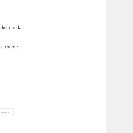
die, die das
sst meine
mance