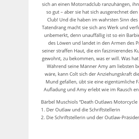
sich an einen Motorradclub ranzuhängen, ihn
so gut – aber sie hat sich ausgerechnet de
Club
! Und die haben im wahrsten Sinn des W
Tatendrang macht sie sich ans Werk und verfo
unbemerkt, denn unauffällig ist so ein Barbiea
des Löwen und landet in den Armen des Präs
seiner straffen Haut, die ein faszinierendes
gewohnt, zu bekommen, was er will. Was hat 
Während seine Männer Amy am liebsten bes
wäre, kann Colt sich der Anziehungskraft d
Mund gefallen, übt sie eine eigentümliche Fa
Aufladung und Amy erlebt wie im Rausch end
Bärbel Muschiols
“Death Outlaws Motorcycle 
1. Der Outlaw und die Schriftstellerin
2. Die Schriftstellerin und der Outlaw-Präside