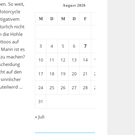
en. So weit,
August 2026
otorcycle
stigativem
M
D
M
D
F
S
S
ürlich nicht
1
2
in die Höhle
ttoos auf
7
3
4
5
6
8
9
 Mann ist es
y zu machen?
10
11
12
13
14
15
16
scheidung
cht auf den
17
18
19
20
21
22
23
 sinnlicher
uteilwird …
24
25
26
27
28
29
30
31
« Juli