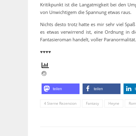
Kritikpunkt ist die Langatmigkeit bei den U
von Unwichtigem die Spannung etwas raus.
Nichts desto trotz hatte es mir sehr viel Spa
es etwas verwirrend ist, eine Ordnung in d
Fantasieroman handelt, voller Paranormalität
♥♥♥♥
teilen
teilen
4 Sterne Rezension
Fantasy
Heyne
Rom