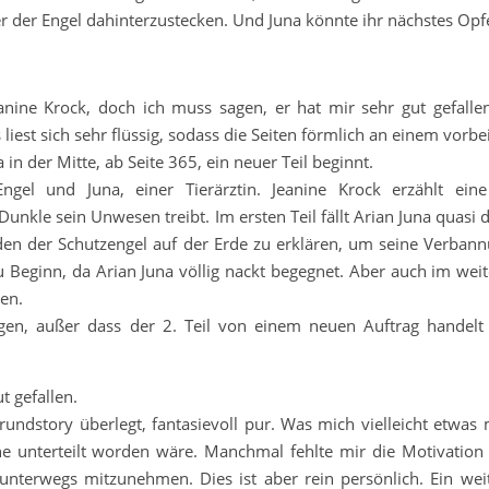
 der Engel dahinterzustecken. Und Juna könnte ihr nächstes Opf
nine Krock, doch ich muss sagen, er hat mir sehr gut gefalle
 liest sich sehr flüssig, sodass die Seiten förmlich an einem vorbe
a in der Mitte, ab Seite 365, ein neuer Teil beginnt.
ngel und Juna, einer Tierärztin. Jeanine Krock erzählt ein
unkle sein Unwesen treibt. Im ersten Teil fällt Arian Juna quasi d
n der Schutzengel auf der Erde zu erklären, um seine Verban
 Beginn, da Arian Juna völlig nackt begegnet. Aber auch im weit
len.
gen, außer dass der 2. Teil von einem neuen Auftrag handelt 
 gefallen.
Grundstory überlegt, fantasievoll pur. Was mich vielleicht etwas
 unterteilt worden wäre. Manchmal fehlte mir die Motivation
nterwegs mitzunehmen. Dies ist aber rein persönlich. Ein weit