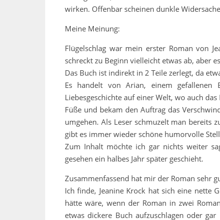
wirken. Offenbar scheinen dunkle Widersacher
Meine Meinung:
Flügelschlag war mein erster Roman von Jea
schreckt zu Beginn vielleicht etwas ab, aber es
Das Buch ist indirekt in 2 Teile zerlegt, da etw
Es handelt von Arian, einem gefallenen E
Liebesgeschichte auf einer Welt, wo auch das D
Füße und bekam den Auftrag das Verschwinde
umgehen. Als Leser schmuzelt man bereits zu
gibt es immer wieder schöne humorvolle Stel
Zum Inhalt möchte ich gar nichts weiter sa
gesehen ein halbes Jahr später geschieht.
Zusammenfassend hat mir der Roman sehr gut
Ich finde, Jeanine Krock hat sich eine nette 
hätte wäre, wenn der Roman in zwei Romane
etwas dickere Buch aufzuschlagen oder gar u