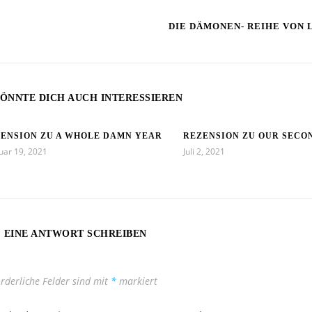
DIE DÄMONEN- REIHE VON 
ÖNNTE DICH AUCH INTERESSIEREN
ENSION ZU A WHOLE DAMN YEAR
REZENSION ZU OUR SECO
uar 19, 2021
Juli 2, 2021
EINE ANTWORT SCHREIBEN
orderliche Felder sind mit
*
markiert