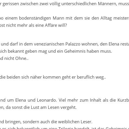
r gerissen zwischen zwei völlig unterschiedlichen Männern, muss 
ppo einem bodenständigen Mann mit dem sie den Alltag meiste
t nicht mehr als eine Affäre will?
und darf in dem venezianischen Palazzo wohnen, den Elena resta
 sich bekannt geben mag und ein Geheimnis haben muss.
nd nicht Ohne..
 die beiden sich näher kommen geht er beruflich weg..
e rund um Elena und Leonardo. Viel mehr zum Inhalt als die Kurz
en, da sonst die Lust am Lesen vergeht.
d bringen, sondern auch die weiblichen Leser.
es sich bekanntlich um eine Trilogie handelt, ist das Geheimnis 