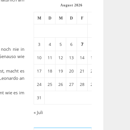
August 2026
M
D
M
D
F
S
S
1
2
7
8
3
4
5
6
9
 noch nie in
 Genauso wie
10
11
12
13
14
15
16
ist, macht es
17
18
19
20
21
22
23
 Leonardo an
24
25
26
27
28
29
30
nt wie es im
31
« Juli