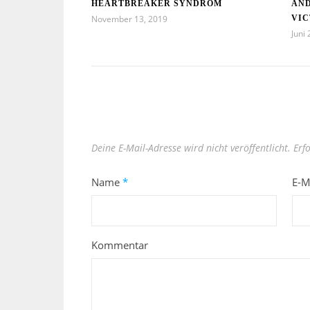
HEARTBREAKER SYNDROM
AND
November 13, 2019
VIC
Juni
Deine E-Mail-Adresse wird nicht veröffentlicht.
Erf
Name
*
E-M
Kommentar