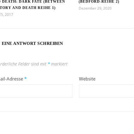
 DEATH: DARK FATE (BETWEEN
(BEDFORD-REIHE 2)
TORY AND DEATH REIHE 1)
Dezember 29, 2020
 25, 2017
EINE ANTWORT SCHREIBEN
orderliche Felder sind mit
*
markiert
ail-Adresse
*
Website