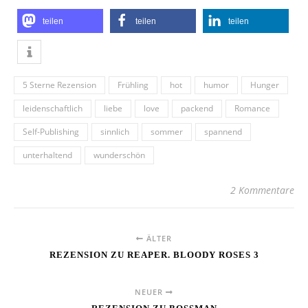
teilen
teilen
teilen
5 Sterne Rezension
Frühling
hot
humor
Hunger
leidenschaftlich
liebe
love
packend
Romance
Self-Publishing
sinnlich
sommer
spannend
unterhaltend
wunderschön
2 Kommentare
ÄLTER
REZENSION ZU REAPER. BLOODY ROSES 3
NEUER