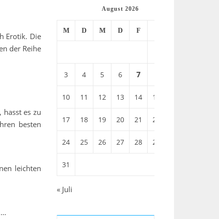
August 2026
M
D
M
D
F
S
S
 Erotik. Die
en der Reihe
1
2
7
3
4
5
6
8
9
10
11
12
13
14
15
16
 hasst es zu
17
18
19
20
21
22
23
ihren besten
24
25
26
27
28
29
30
31
nen leichten
« Juli
en…