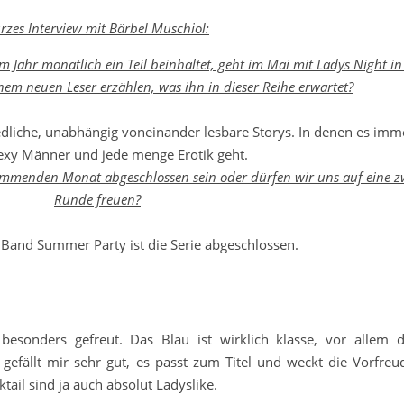
rzes Interview mit Bärbel Muschiol:
em Jahr monatlich ein Teil beinhaltet, geht im Mai mit Ladys Night in
em neuen Leser erzählen, was ihn in dieser Reihe erwartet?
iedliche, unabhängig voneinander lesbare Storys. In denen es im
sexy Männer und jede menge Erotik geht.
kommenden Monat abgeschlossen sein oder dürfen wir uns auf eine zw
Runde freuen?
 Band Summer Party ist die Serie abgeschlossen.
besonders gefreut. Das Blau ist wirklich klasse, vor allem 
 gefällt mir sehr gut, es passt zum Titel und weckt die Vorfreu
tail sind ja auch absolut Ladyslike.