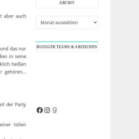
ARCHIV
ht aber auch
Archiv
BLOGGER TEAMS & ABZEICHEN
s und das nur
ies in seine
klich heißen
or gehören…
il der Party
Facebook
Instagram
Goodreads
iner tollen