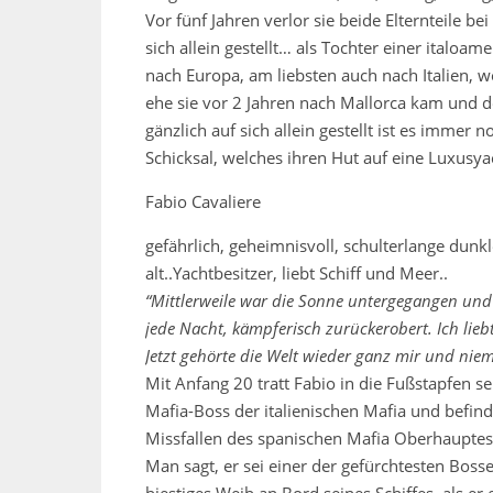
Vor fünf Jahren verlor sie beide Elternteile b
sich allein gestellt… als Tochter einer italoa
nach Europa, am liebsten auch nach Italien, w
ehe sie vor 2 Jahren nach Mallorca kam und do
gänzlich auf sich allein gestellt ist es immer 
Schicksal, welches ihren Hut auf eine Luxusyac
Fabio Cavaliere
gefährlich, geheimnisvoll, schulterlange dunk
alt..Yachtbesitzer, liebt Schiff und Meer..
“Mittlerweile war die Sonne untergegangen und 
jede Nacht, kämpferisch zurückerobert. Ich liebt
Jetzt gehörte die Welt wieder ganz mir und ni
Mit Anfang 20 tratt Fabio in die Fußstapfen s
Mafia-Boss der italienischen Mafia und befin
Missfallen des spanischen Mafia Oberhaupte
Man sagt, er sei einer der gefürchtesten Boss
biestiges Weib an Bord seines Schiffes, als er