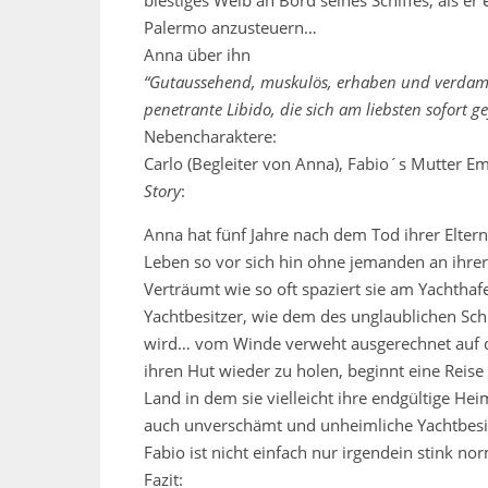
Palermo anzusteuern…
Anna über ihn
“Gutaussehend, muskulös, erhaben und verdammt
penetrante Libido, die sich am liebsten sofort g
Nebencharaktere:
Carlo (Begleiter von Anna), Fabio´s Mutter E
Story
:
Anna hat fünf Jahre nach dem Tod ihrer Eltern 
Leben so vor sich hin ohne jemanden an ihrer
Verträumt wie so oft spaziert sie am Yachtha
Yachtbesitzer, wie dem des unglaublichen Schi
wird… vom Winde verweht ausgerechnet auf die
ihren Hut wieder zu holen, beginnt eine Reise
Land in dem sie vielleicht ihre endgültige Hei
auch unverschämt und unheimliche Yachtbesit
Fabio ist nicht einfach nur irgendein stink 
Fazit: