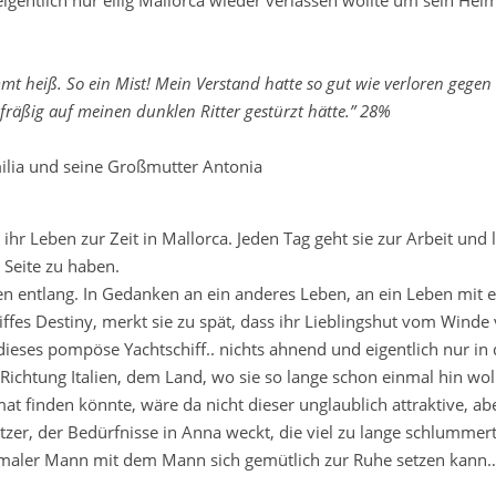
 heiß. So ein Mist! Mein Verstand hatte so gut wie verloren gegen
efräßig auf meinen dunklen Ritter gestürzt hätte.” 28%
milia und seine Großmutter Antonia
ihr Leben zur Zeit in Mallorca. Jeden Tag geht sie zur Arbeit und l
 Seite zu haben.
fen entlang. In Gedanken an ein anderes Leben, an ein Leben mit 
ffes Destiny, merkt sie zu spät, dass ihr Lieblingshut vom Winde
ses pompöse Yachtschiff.. nichts ahnend und eigentlich nur in 
 Richtung Italien, dem Land, wo sie so lange schon einmal hin wo
mat finden könnte, wäre da nicht dieser unglaublich attraktive, ab
zer, der Bedürfnisse in Anna weckt, die viel zu lange schlumme
normaler Mann mit dem Mann sich gemütlich zur Ruhe setzen kann