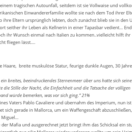
ei einem tragischen Autounfall, seitdem ist sie Vollwaise und vol
merikanischen Einwandererfamilie wollte sie nach dem Tod ihrer El
o ihre Eltern ursprünglich lebten, doch zunächst blieb sie in den
rt seither ihr Leben als Kellnerin in einer Tapasbar vedient… En
noch ihr Wunsch einmal nach Italien zu kommen..vielleicht hilft ihr
ht fliegen lässt….
le Haare, breite muskulöse Statur, feurige dunkle Augen, 30 Jahre
ein breites, beeindruckendes Sternenmeer über uns hatte sich seinen
e die Stille der Nacht, die Einfachheit und die Tatsache der völligen
emand würde bemerken, was vor sich ging.” 21%
eines Vaters Pablo Cavaliere und übernahm des Imperium, nun ist
det sich gerade in Mallorca, um ein Waffengeschäft abzuschließen
s Miguel…
e der Mafia und ausgerechnet jetzt bringt ihm das Schicksal ein st
 eigentlich nur eilig Mallorca wieder verlassen wollte um sein Hei