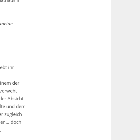
 meine
ebt ihr
einem der
 verweht
der Absicht
llte und dem
er zugleich
rten… doch
…