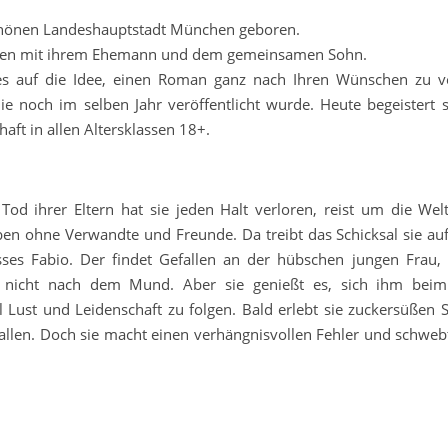
chönen Landeshauptstadt München geboren.
ammen mit ihrem Ehemann und dem gemeinsamen Sohn.
es auf die Idee, einen Roman ganz nach Ihren Wünschen zu ve
ie noch im selben Jahr veröffentlicht wurde. Heute begeistert s
aft in allen Altersklassen 18+.
od ihrer Eltern hat sie jeden Halt verloren, reist um die Wel
en ohne Verwandte und Freunde. Da treibt das Schicksal sie auf
es Fabio. Der findet Gefallen an der hübschen jungen Frau, 
m nicht nach dem Mund. Aber sie genießt es, sich ihm beim 
l Lust und Leidenschaft zu folgen. Bald erlebt sie zuckersüßen
allen. Doch sie macht einen verhängnisvollen Fehler und schwebt 