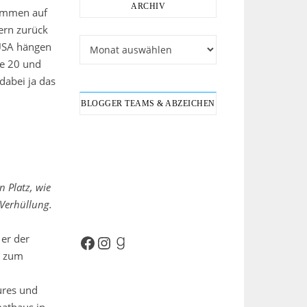
ARCHIV
lkommen auf
tern zurück
Archiv
 USA hängen
de 20 und
 dabei ja das
BLOGGER TEAMS & ABZEICHEN
 Platz, wie
 Verhüllung.
 er der
Facebook
Instagram
Goodreads
, zum
ures und
mathaus in