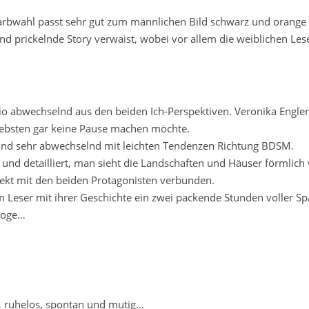
 Farbwahl passt sehr gut zum männlichen Bild schwarz und orange
nd prickelnde Story verwaist, wobei vor allem die weiblichen Lese
o abwechselnd aus den beiden Ich-Perspektiven. Veronika Engler
liebsten gar keine Pause machen möchte.
ch und sehr abwechselnd mit leichten Tendenzen Richtung BDSM.
h und detailliert, man sieht die Landschaften und Häuser förmlich
rekt mit den beiden Protagonisten verbunden.
 Leser mit ihrer Geschichte ein zwei packende Stunden voller S
aloge…
ig, ruhelos, spontan und mutig…