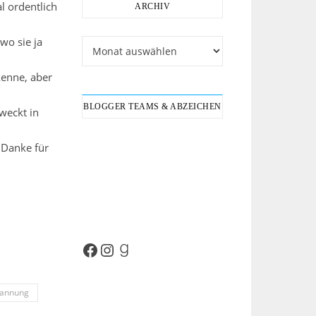
al ordentlich
ARCHIV
wo sie ja
Archiv
kenne, aber
BLOGGER TEAMS & ABZEICHEN
 weckt in
 Danke für
Facebook
Instagram
Goodreads
annung