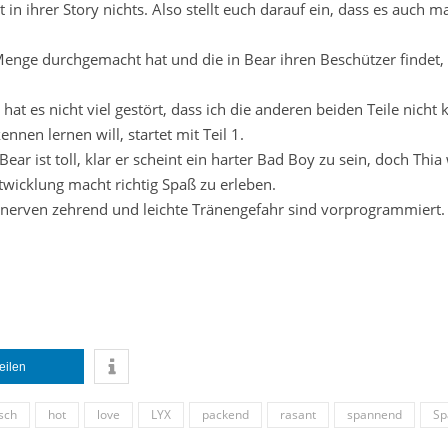
 in ihrer Story nichts. Also stellt euch darauf ein, dass es auch m
 Menge durchgemacht hat und die in Bear ihren Beschützer findet, 
hat es nicht viel gestört, dass ich die anderen beiden Teile nicht 
nnen lernen will, startet mit Teil 1.
Bear ist toll, klar er scheint ein harter Bad Boy zu sein, doch Thia
twicklung macht richtig Spaß zu erleben.
h nerven zehrend und leichte Tränengefahr sind vorprogrammiert.
teilen
isch
hot
love
LYX
packend
rasant
spannend
Sp