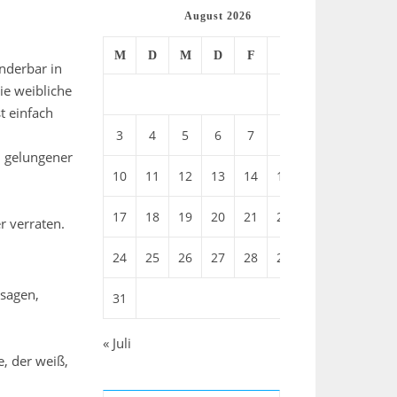
August 2026
M
D
M
D
F
S
S
nderbar in
die weibliche
1
2
t einfach
3
4
5
6
7
8
9
n gelungener
10
11
12
13
14
15
16
17
18
19
20
21
22
23
r verraten.
24
25
26
27
28
29
30
 sagen,
31
« Juli
e, der weiß,