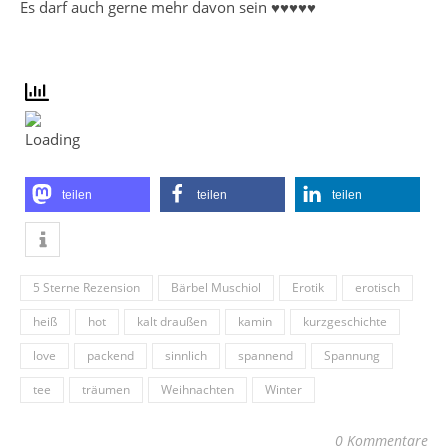
Es darf auch gerne mehr davon sein ♥♥♥♥♥
teilen
teilen
teilen
5 Sterne Rezension
Bärbel Muschiol
Erotik
erotisch
heiß
hot
kalt draußen
kamin
kurzgeschichte
love
packend
sinnlich
spannend
Spannung
tee
träumen
Weihnachten
Winter
0 Kommentare