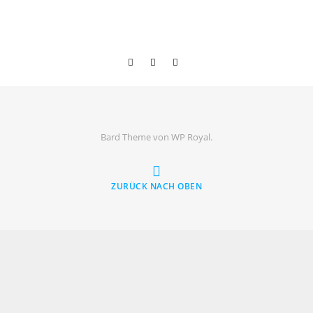
Bard Theme von
WP Royal
.
ZURÜCK NACH OBEN