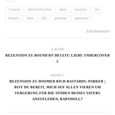
5 sterne
Bärbel Muschiol
biker
fesselnd
hot
Klarant
liebe
MC
packend
spannend
0 Kommentare
ÄLTER
REZENSION ZU BOUND BY DECEIT: LIEBE UNDERCOVER
2
NEUER
REZENSION ZU DOOMED RICH BASTARDS: PARKER |
BIST DU BEREIT, MICH AUF ALLEN VIEREN UM
VERGEBUNG FÜR DIE SÜNDEN DEINES VATERS
ANZUFLEHEN, BABYDOLL?