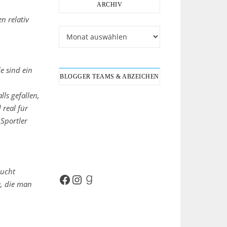
ARCHIV
n relativ
Archiv
e sind ein
BLOGGER TEAMS & ABZEICHEN
ls gefallen,
 real für
 Sportler
sucht
Facebook
Instagram
Goodreads
e, die man