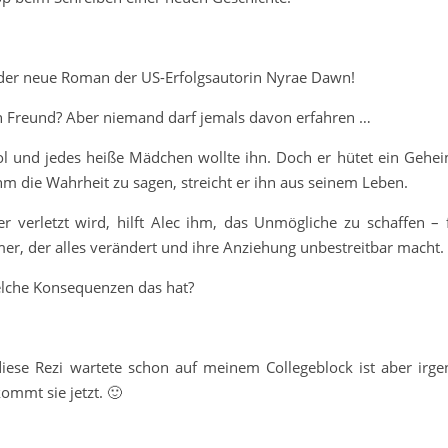
 der neue Roman der US-Erfolgsautorin Nyrae Dawn!
sten Freund? Aber niemand darf jemals davon erfahren …
dol und jedes heiße Mädchen wollte ihn. Doch er hütet ein Gehei
ihm die Wahrheit zu sagen, streicht er ihn aus seinem Leben.
 verletzt wird, hilft Alec ihm, das Unmögliche zu schaffen – 
er, der alles verändert und ihre Anziehung unbestreitbar macht.
elche Konsequenzen das hat?
diese Rezi wartete schon auf meinem Collegeblock ist aber irg
kommt sie jetzt. 🙂