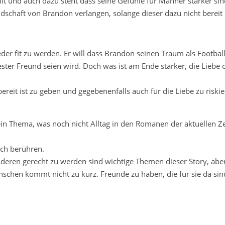
llt und auch dazu steht dass seine Gefühle für Männer stärker sind
schaft von Brandon verlangen, solange dieser dazu nicht bereit i
der fit zu werden. Er will dass Brandon seinen Traum als Football
ster Freund seien wird. Doch was ist am Ende stärker, die Liebe 
ereit ist zu geben und gegebenenfalls auch für die Liebe zu riski
in Thema, was noch nicht Alltag in den Romanen der aktuellen Zei
uch berühren.
nderen gerecht zu werden sind wichtige Themen dieser Story, abe
nschen kommt nicht zu kurz. Freunde zu haben, die für sie da sin