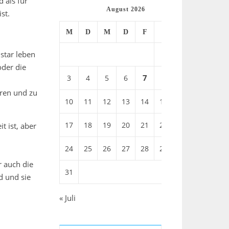
 als für
August 2026
st.
M
D
M
D
F
S
S
star leben
1
2
oder die
7
8
3
4
5
6
9
eren und zu
10
11
12
13
14
15
16
17
18
19
20
21
22
23
t ist, aber
24
25
26
27
28
29
30
r auch die
31
d und sie
« Juli