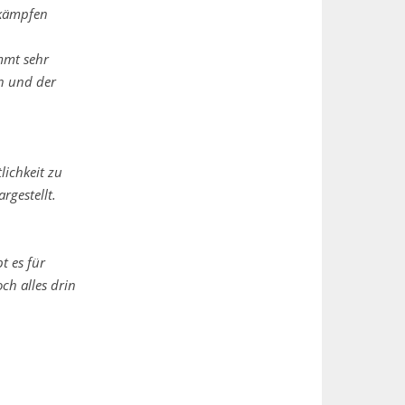
 kämpfen
mmt sehr
en und der
lichkeit zu
argestellt.
t es für
ch alles drin