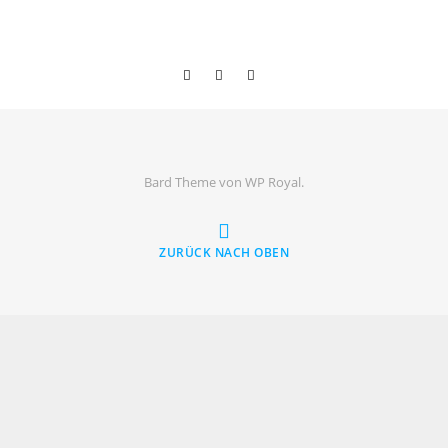
Bard Theme von
WP Royal
.
ZURÜCK NACH OBEN