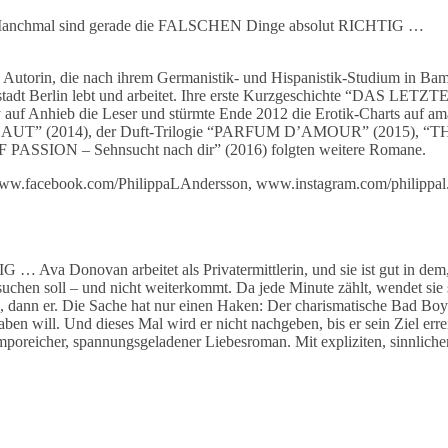
” – Manchmal sind gerade die FALSCHEN Dinge absolut RICHTIG …
ge Autorin, die nach ihrem Germanistik- und Hispanistik-Studium in Ba
stadt Berlin lebt und arbeitet. Ihre erste Kurzgeschichte “DAS LET
 auf Anhieb die Leser und stürmte Ende 2012 die Erotik-Charts auf am
” (2014), der Duft-Trilogie “PARFUM D’AMOUR” (2015), “T
PASSION – Sehnsucht nach dir” (2016) folgten weitere Romane.
 www.facebook.com/PhilippaLAndersson, www.instagram.com/philippal
va Donovan arbeitet als Privatermittlerin, und sie ist gut in dem, 
uchen soll – und nicht weiterkommt. Da jede Minute zählt, wendet sie 
dann er. Die Sache hat nur einen Haken: Der charismatische Bad Boy 
ben will. Und dieses Mal wird er nicht nachgeben, bis er sein Ziel err
emporeicher, spannungsgeladener Liebesroman. Mit expliziten, sinnliche