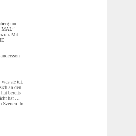
mberg und
ZTE MAL”
azon. Mit
HE
.andersson
was sie tut.
sich an den
hat bereits
eicht hat …
n Szenen. In