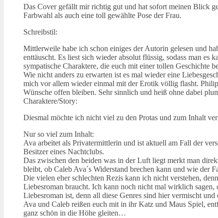
Das Cover gefällt mir richtig gut und hat sofort meinen Blick ge
Farbwahl als auch eine toll gewählte Pose der Frau.
Schreibstil:
Mittlerweile habe ich schon einiges der Autorin gelesen und h
enttäuscht. Es liest sich wieder absolut flüssig, sodass man
sympatische Charaktere, die euch mit einer tollen Geschichte 
Wie nicht anders zu erwarten ist es mal wieder eine Liebesges
mich vor allem wieder einmal mit der Erotik völlig flasht. Phil
Wünsche offen bleiben. Sehr sinnlich und heiß ohne dabei plum
Charaktere/Story:
Diesmal möchte ich nicht viel zu den Protas und zum Inhalt ve
Nur so viel zum Inhalt:
Ava arbeitet als Privatermittlerin und ist aktuell am Fall der 
Besitzer eines Nachtclubs.
Das zwischen den beiden was in der Luft liegt merkt man dire
bleibt, ob Caleb Ava´s Widerstand brechen kann und wie der
Die vielen eher schlechten Rezis kann ich nicht verstehen, den
Liebesroman braucht. Ich kann noch nicht mal wirklich sagen, 
Liebesroman ist, denn all diese Genres sind hier vermischt u
Ava und Caleb reißen euch mit in ihr Katz und Maus Spiel, ent
ganz schön in die Höhe gleiten…