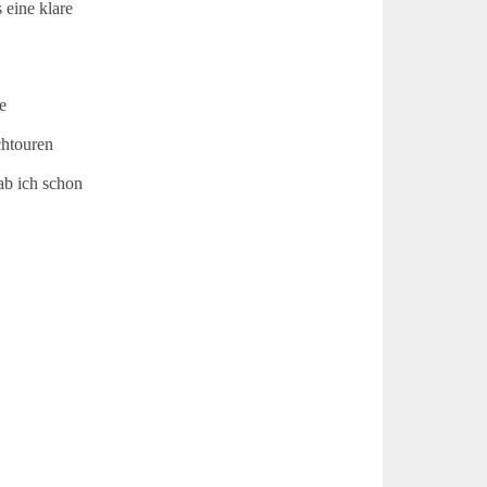
 eine klare
e
chtouren
ab ich schon