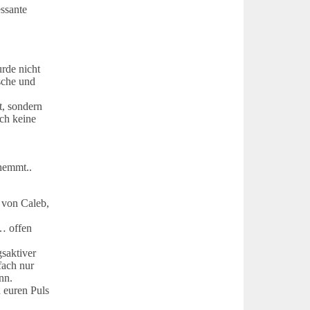
essante
rde nicht
sche und
t, sondern
sch keine
 hemmt..
e von Caleb,
… offen
gsaktiver
fach nur
nn.
 euren Puls