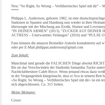
Neu: “So Right, So Wrong – Verführerisches Spiel mit dir
****
Philippa L. Andersson, geboren 1982, ist eine deutschsprachi
Stationen in Spanien und Hamburg nun wieder in ihrer Heimat
überzeugte mit der Mischung aus Erotik, Humor und Lovestory
“IN DEINEN ARMEN” (2013), “ZUCKER AUF DEINER HAUT
ACTRESS – Unerwartetes Verlangen” (2016) und “PULSE OF 
Fans können die amazon Bestseller-Autorin kontaktieren auf
oder per E-Mail philippal.andersson@gmail.com
Zum Inhalt:
Manchmal sind gerade die FALSCHEN Dinge absolut RICHTIG … A
Bis sie das Verschwinden der Studentin Samantha Taylor unters
Nachtclubbesitzer Caleb Bryce. Wenn jemand etwas dazu weiß, 
in der Vergangenheit klargemacht, dass er Ava in seinem Bett ha
»So Right, So Wrong – Verführerisches Spiel mit dir« ist ein t
sich abgeschlossen. Ca. 315 Seiten.
Meine Meinung:
Cover: