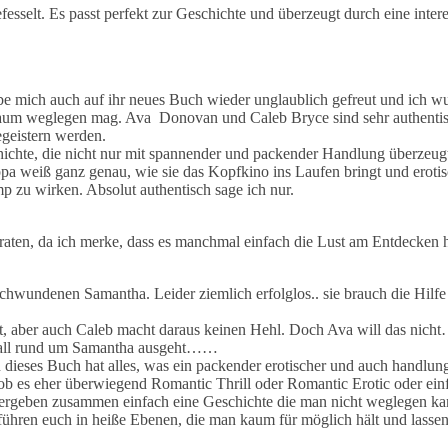
fesselt. Es passt perfekt zur Geschichte und überzeugt durch eine inter
abe mich auch auf ihr neues Buch wieder unglaublich gefreut und ich wu
 es kaum weglegen mag. Ava Donovan und Caleb Bryce sind sehr authenti
begeistern werden.
chichte, die nicht nur mit spannender und packender Handlung überzeug
ippa weiß ganz genau, wie sie das Kopfkino ins Laufen bringt und eroti
p zu wirken. Absolut authentisch sage ich nur.
rraten, da ich merke, dass es manchmal einfach die Lust am Entdecken
verschwundenen Samantha. Leider ziemlich erfolglos.. sie brauch die Hilf
kt, aber auch Caleb macht daraus keinen Hehl. Doch Ava will das nicht
 Fall rund um Samantha ausgeht……
n dieses Buch hat alles, was ein packender erotischer und auch handlun
ob es eher überwiegend Romantic Thrill oder Romantic Erotic oder ein
nd ergeben zusammen einfach eine Geschichte die man nicht weglegen ka
führen euch in heiße Ebenen, die man kaum für möglich hält und lassen