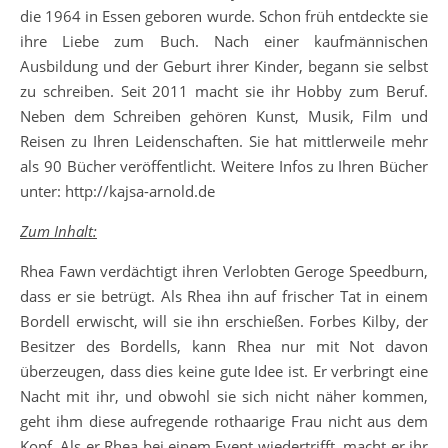
die 1964 in Essen geboren wurde. Schon früh entdeckte sie
ihre Liebe zum Buch. Nach einer kaufmännischen
Ausbildung und der Geburt ihrer Kinder, begann sie selbst
zu schreiben. Seit 2011 macht sie ihr Hobby zum Beruf.
Neben dem Schreiben gehören Kunst, Musik, Film und
Reisen zu Ihren Leidenschaften. Sie hat mittlerweile mehr
als 90 Bücher veröffentlicht. Weitere Infos zu Ihren Bücher
unter: http://kajsa-arnold.de
Zum Inhalt:
Rhea Fawn verdächtigt ihren Verlobten Geroge Speedburn,
dass er sie betrügt. Als Rhea ihn auf frischer Tat in einem
Bordell erwischt, will sie ihn erschießen. Forbes Kilby, der
Besitzer des Bordells, kann Rhea nur mit Not davon
überzeugen, dass dies keine gute Idee ist. Er verbringt eine
Nacht mit ihr, und obwohl sie sich nicht näher kommen,
geht ihm diese aufregende rothaarige Frau nicht aus dem
Kopf. Als er Rhea bei einem Event wiedertrifft, macht er ihr