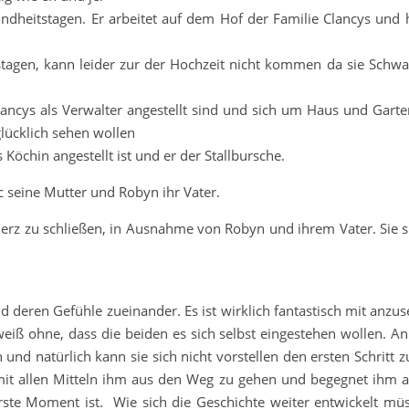
ndheitstagen. Er arbeitet auf dem Hof der Familie Clancys und hi
tagen, kann leider zur der Hochzeit nicht kommen da sie Schwa
Clancys als Verwalter angestellt sind und sich um Haus und Gar
 glücklich sehen wollen
 Köchin angestellt ist und er der Stallbursche.
c seine Mutter und Robyn ihr Vater.
Herz zu schließen, in Ausnahme von Robyn und ihrem Vater. Sie si
 deren Gefühle zueinander. Es ist wirklich fantastisch mit anzus
eiß ohne, dass die beiden es sich selbst eingestehen wollen. An
n und natürlich kann sie sich nicht vorstellen den ersten Schritt
t mit allen Mitteln ihm aus den Weg zu gehen und begegnet ihm 
e Moment ist. Wie sich die Geschichte weiter entwickelt müss