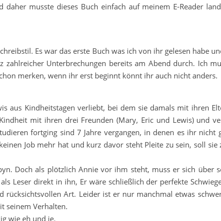
nd daher musste dieses Buch einfach auf meinem E-Reader land
hreibstil. Es war das erste Buch was ich von ihr gelesen habe und
tz zahlreicher Unterbrechungen bereits am Abend durch. Ich mu
schon merken, wenn ihr erst beginnt könnt ihr auch nicht anders.
ewis aus Kindheitstagen verliebt, bei dem sie damals mit ihren E
e Kindheit mit ihren drei Freunden (Mary, Eric und Lewis) und ve
udieren fortging sind 7 Jahre vergangen, in denen es ihr nicht 
inen Job mehr hat und kurz davor steht Pleite zu sein, soll sie 
byn. Doch als plötzlich Annie vor ihm steht, muss er sich über 
als Leser direkt in ihn, Er wäre schließlich der perfekte Schwie
rücksichtsvollen Art. Leider ist er nur manchmal etwas schwer
it seinem Verhalten.
ig wie eh und je.