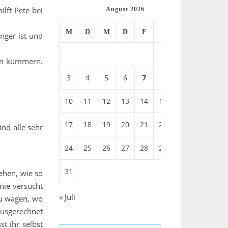
lft Pete bei
August 2026
M
D
M
D
F
S
S
nger ist und
1
2
ten kümmern.
7
3
4
5
6
8
9
10
11
12
13
14
15
16
17
18
19
20
21
22
23
nd alle sehr
24
25
26
27
28
29
30
31
ehen, wie so
nie versucht
« Juli
 zu wagen, wo
ausgerechnet
t ihr selbst