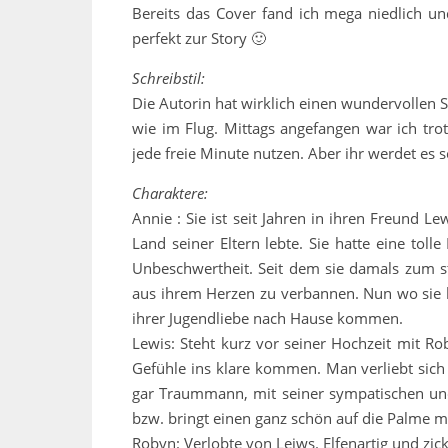
Bereits das Cover fand ich mega niedlich u
perfekt zur Story 🙂
Schreibstil:
Die Autorin hat wirklich einen wundervollen Sc
wie im Flug. Mittags angefangen war ich tro
jede freie Minute nutzen. Aber ihr werdet es 
Charaktere:
Annie : Sie ist seit Jahren in ihren Freund L
Land seiner Eltern lebte. Sie hatte eine toll
Unbeschwertheit. Seit dem sie damals zum st
aus ihrem Herzen zu verbannen. Nun wo sie ke
ihrer Jugendliebe nach Hause kommen.
Lewis: Steht kurz vor seiner Hochzeit mit Ro
Gefühle ins klare kommen. Man verliebt sich 
gar Traummann, mit seiner sympatischen und 
bzw. bringt einen ganz schön auf die Palme m
Robyn: Verlobte von Leiws. Elfenartig und zick