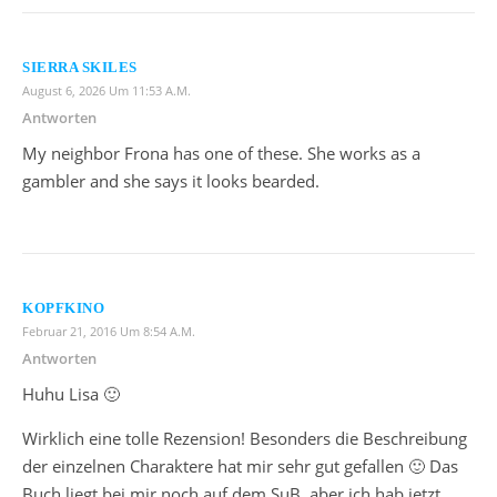
SIERRA SKILES
August 6, 2026 Um 11:53 A.m.
Antworten
My neighbor Frona has one of these. She works as a
gambler and she says it looks bearded.
KOPFKINO
Februar 21, 2016 Um 8:54 A.m.
Antworten
Huhu Lisa 🙂
Wirklich eine tolle Rezension! Besonders die Beschreibung
der einzelnen Charaktere hat mir sehr gut gefallen 🙂 Das
Buch liegt bei mir noch auf dem SuB, aber ich hab jetzt