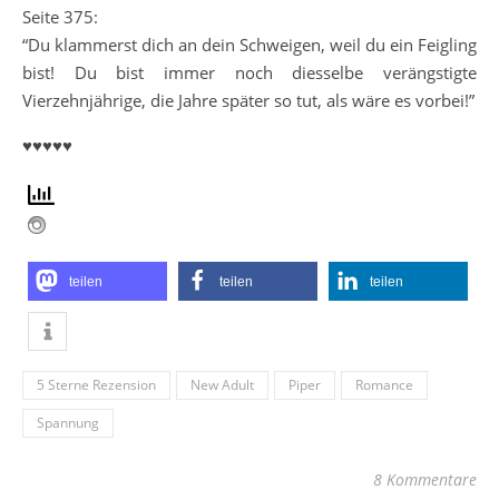
Seite 375:
“Du klammerst dich an dein Schweigen, weil du ein Feigling
bist! Du bist immer noch diesselbe verängstigte
Vierzehnjährige, die Jahre später so tut, als wäre es vorbei!”
♥♥♥♥♥
teilen
teilen
teilen
5 Sterne Rezension
New Adult
Piper
Romance
Spannung
8 Kommentare