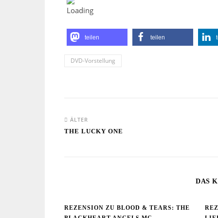
teilen
teilen
DVD-Vorstellung
ÄLTER
THE LUCKY ONE
DAS K
REZENSION ZU BLOOD & TEARS: THE
REZ
BLACKHEART ANGELS MC
LIE