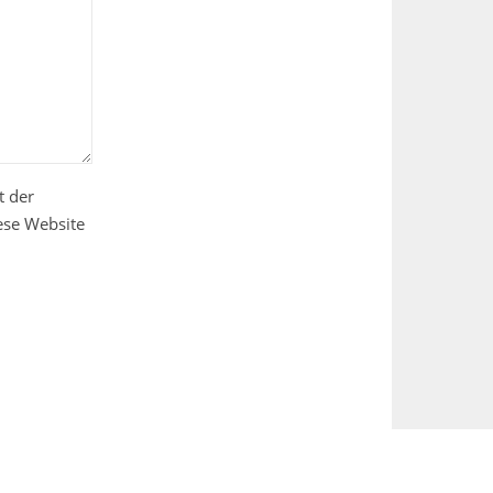
t der
ese Website