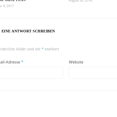
August 30, 2016
ar 4, 2017
EINE ANTWORT SCHREIBEN
orderliche Felder sind mit
*
markiert
ail-Adresse
*
Website