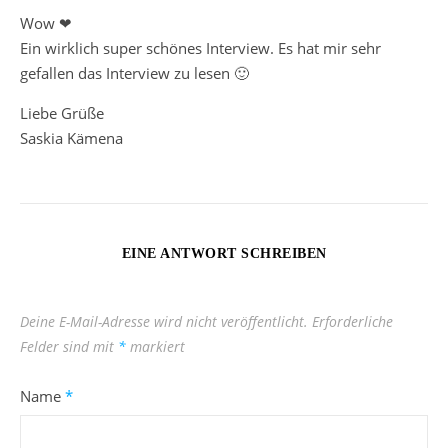
Wow ❤
Ein wirklich super schönes Interview. Es hat mir sehr
gefallen das Interview zu lesen 🙂
Liebe Grüße
Saskia Kämena
EINE ANTWORT SCHREIBEN
Deine E-Mail-Adresse wird nicht veröffentlicht.
Erforderliche
Felder sind mit
*
markiert
Name
*