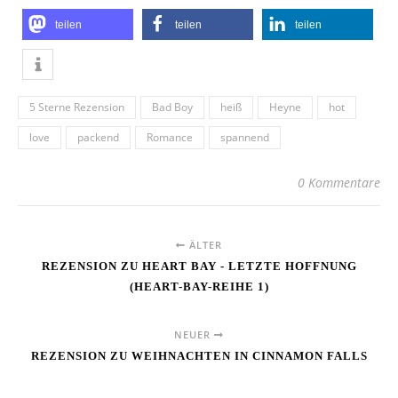
teilen
teilen
teilen
5 Sterne Rezension
Bad Boy
heiß
Heyne
hot
love
packend
Romance
spannend
0 Kommentare
ÄLTER
REZENSION ZU HEART BAY - LETZTE HOFFNUNG
(HEART-BAY-REIHE 1)
NEUER
REZENSION ZU WEIHNACHTEN IN CINNAMON FALLS