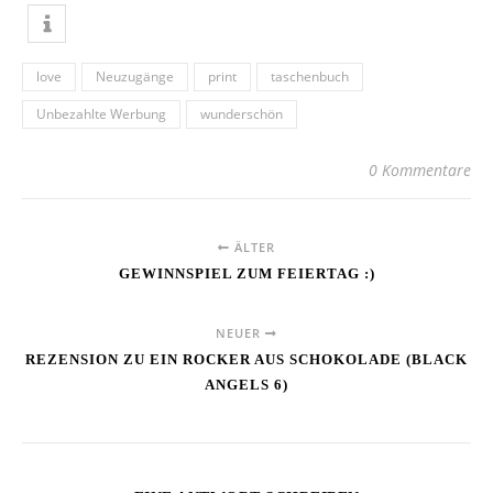
love
Neuzugänge
print
taschenbuch
Unbezahlte Werbung
wunderschön
0 Kommentare
ÄLTER
GEWINNSPIEL ZUM FEIERTAG :)
NEUER
REZENSION ZU EIN ROCKER AUS SCHOKOLADE (BLACK
ANGELS 6)