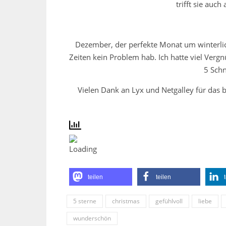
trifft sie auc
Dezember, der perfekte Monat um winterlic
Zeiten kein Problem hab. Ich hatte viel Ver
5 Schn
Vielen Dank an Lyx und Netgalley für das b
teilen
teilen
5 sterne
christmas
gefühlvoll
liebe
wunderschön