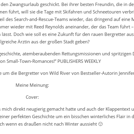
den Zwangsurlaub geschickt. Bei ihrer besten Freundin, die in d
n führt, will sie die Tage mit Skifahren und Schneetouren verbri
s Teil des Search-and-Rescue-Teams wieder, das dringend auf eine 
immer wieder mit Reed Reynolds aneinander, der das Team führt –
lässt. Doch wie soll es eine Zukunft für den rauen Bergretter aus
olgreiche Ärztin aus der großen Stadt geben?
geschichte, atemberaubenden Rettungsmissionen und spritzigen 
s von Small-Town-Romances!” PUBLISHERS WEEKLY
 um die Bergretter von Wild River von Bestseller-Autorin Jennif
Meine Meinung:
Cover:
 mich direkt neugierig gemacht hatte und auch der Klappentext u
einer perfekten Geschichte um ein bisschen winterliches Flair in 
ch wenn es draußen nicht nach Winter aussieht 🙂