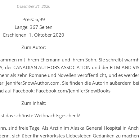
Dezember 21, 2020
Preis: 6,99
Länge: 367 Seiten
Erschienen: 1. Oktober 2020
Zum Autor:
zusammen mit ihrem Ehemann und ihrem Sohn. Sie schreibt warm
 RWA, der CANADIAN AUTHORS ASSOCIATION und der FILM AND VI
ehr als zehn Romane und Novellen veröffentlicht, und es werde
r: JenniferSnowAuthor.com. Sie finden die Autorin außerdem bei 
d auf Facebook: Facebook.com/JenniferSnowBooks
Zum Inhalt:
 ist das schönste Weihnachtsgeschenk!
n, sind freie Tage. Als Ärztin im Alaska General Hospital in Anch
 denn, sich über ihr verkorkstes Liebesleben Gedanken zu mache