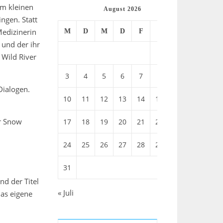
em kleinen
August 2026
ngen. Statt
Medizinerin
M
D
M
D
F
S
S
 und der ihr
1
2
 Wild River
3
4
5
6
7
8
9
Dialogen.
10
11
12
13
14
15
16
er Snow
17
18
19
20
21
22
23
24
25
26
27
28
29
30
31
nd der Titel
« Juli
das eigene