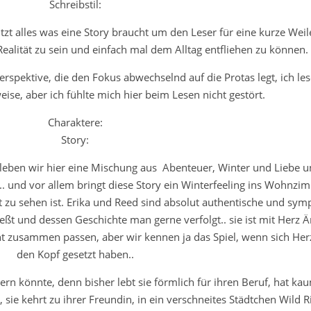
Schreibstil:
tzt alles was eine Story braucht um den Leser für eine kurze Weil
Realität zu sein und einfach mal dem Alltag entfliehen zu können.
rspektive, die den Fokus abwechselnd auf die Protas legt, ich les
weise, aber ich fühlte mich hier beim Lesen nicht gestört.
Charaktere:
Story:
rleben wir hier eine Mischung aus Abenteuer, Winter und Liebe 
n.. und vor allem bringt diese Story ein Winterfeeling ins Wohnzi
 zu sehen ist. Erika und Reed sind absolut authentische und sym
ießt und dessen Geschichte man gerne verfolgt.. sie ist mit Herz Ä
cht zusammen passen, aber wir kennen ja das Spiel, wenn sich Her
den Kopf gesetzt haben..
dern könnte, denn bisher lebt sie förmlich für ihren Beruf, hat k
ie kehrt zu ihrer Freundin, in ein verschneites Städtchen Wild R