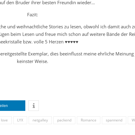
h auf den Bruder ihrer besten Freundin wieder…
Fazit:
he und weihnachtliche Stories zu lesen, obwohl ich damit auch 
gnügen beim Lesen und freue mich schon auf weitere Bände der Re
eekristalle bzw. volle 5 Herzen ♥♥♥♥♥
ereitgestellte Exemplar, dies beeinflusst meine ehrliche Meinung
keinster Weise.
teilen
love
LYX
netgalley
packend
Romance
spannend
W