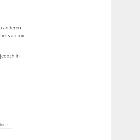
zu anderen
ihe, von mir
 jedoch in
inter