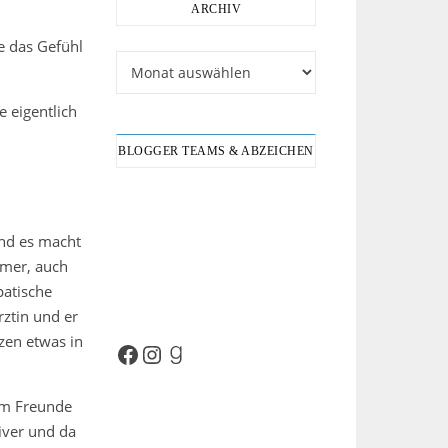
ARCHIV
e das Gefühl
Archiv
e eigentlich
BLOGGER TEAMS & ABZEICHEN
und es macht
mmer, auch
patische
rztin und er
zen etwas in
Facebook
Instagram
Goodreads
aum Freunde
iver und da