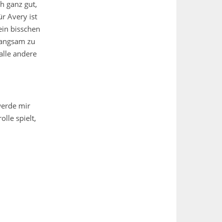
h ganz gut,
r Avery ist
ein bisschen
langsam zu
alle andere
werde mir
lle spielt,