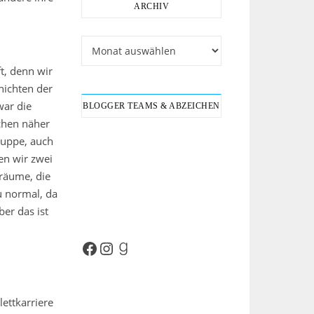
ARCHIV
Archiv
t, denn wir
hichten der
war die
BLOGGER TEAMS & ABZEICHEN
schen näher
ruppe, auch
en wir zwei
Träume, die
u normal, da
ber das ist
Facebook
Instagram
Goodreads
ettkarriere