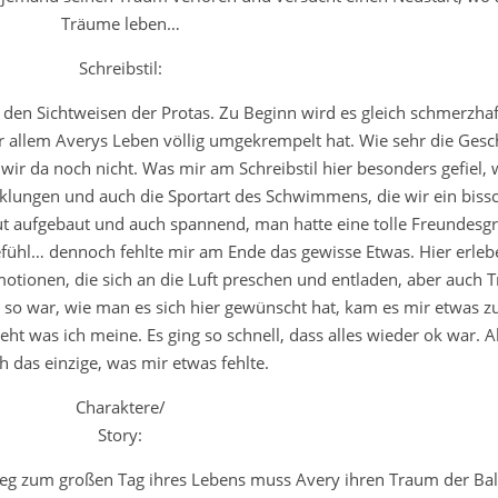
Träume leben…
Schreibstil:
den Sichtweisen der Protas. Zu Beginn wird es gleich schmerzhaf
or allem Averys Leben völlig umgekrempelt hat. Wie sehr die Gesc
 da noch nicht. Was mir am Schreibstil hier besonders gefiel, 
icklungen und auch die Sportart des Schwimmens, die wir ein bis
gut aufgebaut und auch spannend, man hatte eine tolle Freundesg
fühl… dennoch fehlte mir am Ende das gewisse Etwas. Hier erleb
Emotionen, die sich an die Luft preschen und entladen, aber auch 
o war, wie man es sich hier gewünscht hat, kam es mir etwas z
eht was ich meine. Es ging so schnell, dass alles wieder ok war. A
h das einzige, was mir etwas fehlte.
Charaktere/
Story:
eg zum großen Tag ihres Lebens muss Avery ihren Traum der Ball