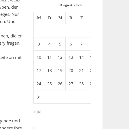
August 2026
ypen, der
leges. Nur
M
D
M
D
F
S
S
ben. Und
1
2
nen, die er
ery fragen,
3
4
5
6
7
8
9
eite an mit
10
11
12
13
14
15
16
17
18
19
20
21
22
23
24
25
26
27
28
29
30
31
« Juli
egende und
andere ihre