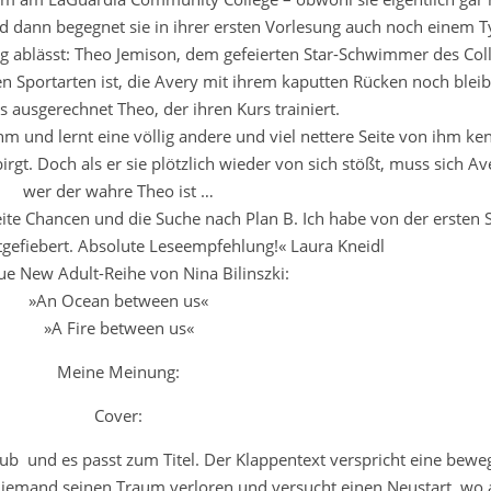
d dann begegnet sie in ihrer ersten Vorlesung auch noch einem T
 ablässt: Theo Jemison, dem gefeierten Star-Schwimmer des Col
Sportarten ist, die Avery mit ihrem kaputten Rücken noch blei
es ausgerechnet Theo, der ihren Kurs trainiert.
hm und lernt eine völlig andere und viel nettere Seite von ihm ken
gt. Doch als er sie plötzlich wieder von sich stößt, muss sich Av
wer der wahre Theo ist …
te Chancen und die Suche nach Plan B. Ich habe von der ersten S
gefiebert. Absolute Leseempfehlung!« Laura Kneidl
ue New Adult-Reihe von Nina Bilinszki:
»An Ocean between us«
»A Fire between us«
Meine Meinung:
Cover:
b und es passt zum Titel. Der Klappentext verspricht eine bew
 jemand seinen Traum verloren und versucht einen Neustart, wo 