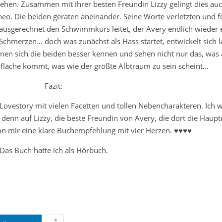
hehen. Zusammen mit ihrer besten Freundin Lizzy gelingt dies auc
o. Die beiden geraten aneinander. Seine Worte verletzten und fü
er ausgerechnet den Schwimmkurs leitet, der Avery endlich wieder 
Schmerzen… doch was zunächst als Hass startet, entwickelt sich 
nen sich die beiden besser kennen und sehen nicht nur das, was 
fläche kommt, was wie der größte Albtraum zu sein scheint…
Fazit:
ovestory mit vielen Facetten und tollen Nebencharakteren. Ich 
enn auf Lizzy, die beste Freundin von Avery, die dort die Hauptro
Von mir eine klare Buchempfehlung mit vier Herzen. ♥♥♥♥
Das Buch hatte ich als Hörbuch.