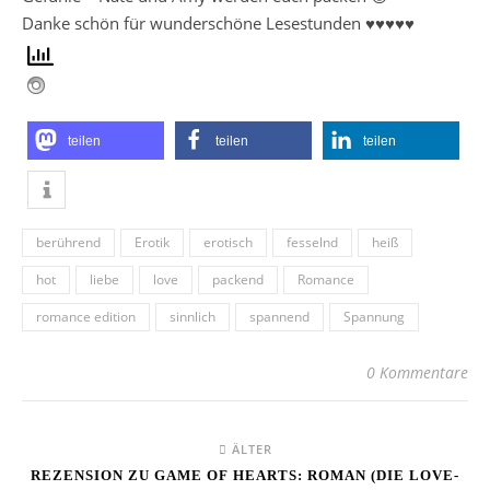
Danke schön für wunderschöne Lesestunden ♥♥♥♥♥
teilen
teilen
teilen
berührend
Erotik
erotisch
fesselnd
heiß
hot
liebe
love
packend
Romance
romance edition
sinnlich
spannend
Spannung
0 Kommentare
ÄLTER
REZENSION ZU GAME OF HEARTS: ROMAN (DIE LOVE-