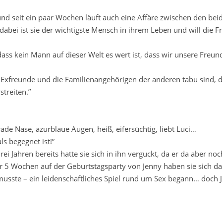
 und seit ein paar Wochen läuft auch eine Affäre zwischen den be
abei ist sie der wichtigste Mensch in ihrem Leben und will die F
ass kein Mann auf dieser Welt es wert ist, dass wir unsere Freun
 Exfreunde und die Familienangehörigen der anderen tabu sind, 
streiten.”
de Nase, azurblaue Augen, heiß, eifersüchtig, liebt Luci…
ls begegnet ist!”
ei Jahren bereits hatte sie sich in ihn verguckt, da er da aber no
Vor 5 Wochen auf der Geburtstagsparty von Jenny haben sie sich d
sste – ein leidenschaftliches Spiel rund um Sex begann… doch 