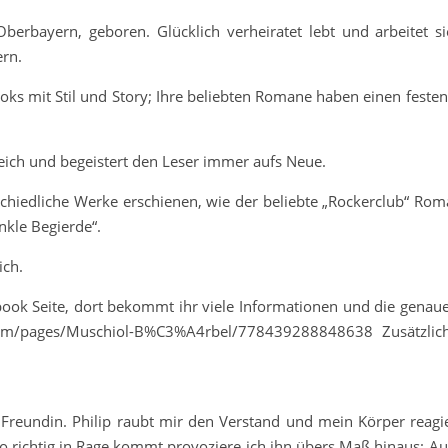
erbayern, geboren. Glücklich verheiratet lebt und arbeitet s
ern.
ooks mit Stil und Story; Ihre beliebten Romane haben einen festen
nreich und begeistert den Leser immer aufs Neue.
rschiedliche Werke erschienen, wie der beliebte „Rockerclub“ Ro
nkle Begierde“.
ich.
book Seite, dort bekommt ihr viele Informationen und die genau
com/pages/Muschiol-B%C3%A4rbel/778439288848638 Zusätzlich
reundin. Philip raubt mir den Verstand und mein Körper reagie
so richtig in Rage kommt provoziere ich ihn übers Maß hinaus: Au