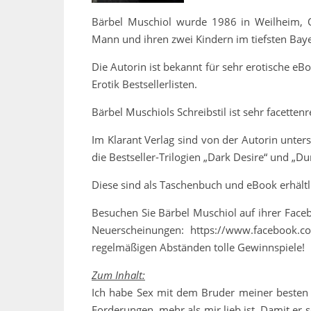
Bärbel Muschiol wurde 1986 in Weilheim, Ob
Mann und ihren zwei Kindern im tiefsten Bay
Die Autorin ist bekannt für sehr erotische eB
Erotik Bestsellerlisten.
Bärbel Muschiols Schreibstil ist sehr facette
Im Klarant Verlag sind von der Autorin unte
die Bestseller-Trilogien „Dark Desire“ und „Du
Diese sind als Taschenbuch und eBook erhältl
Besuchen Sie Bärbel Muschiol auf ihrer Face
Neuerscheinungen: https://www.facebook.
regelmäßigen Abständen tolle Gewinnspiele!
Zum Inhalt:
Ich habe Sex mit dem Bruder meiner besten F
Forderungen, mehr als mir lieb ist. Damit er 