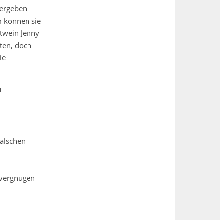
vergeben
m können sie
otwein Jenny
ten, doch
ie
u
falschen
evergnügen