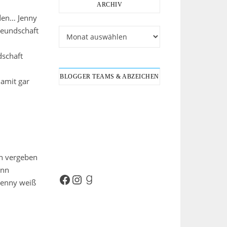
ARCHIV
iden… Jenny
reundschaft
Archiv
dschaft
BLOGGER TEAMS & ABZEICHEN
damit gar
ch vergeben
ann
Facebook
Instagram
Goodreads
Jenny weiß