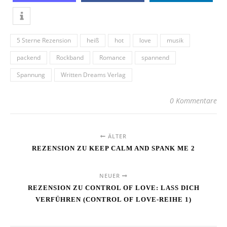
5 Sterne Rezension
heiß
hot
love
musik
packend
Rockband
Romance
spannend
Spannung
Written Dreams Verlag
0 Kommentare
ÄLTER
REZENSION ZU KEEP CALM AND SPANK ME 2
NEUER
REZENSION ZU CONTROL OF LOVE: LASS DICH
VERFÜHREN (CONTROL OF LOVE-REIHE 1)