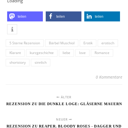
teilen
teilen
teilen
5 Sterne Rezension
Bärbel Muschiol
Erotik
erotisch
Klarant
kurzgeschichte
liebe
love
Romance
shortstory
sinnlich
0 Kommentare
ÄLTER
REZENSION ZU DIE DUNKLE LOGE: GLÄSERNE MAUERN
NEUER
REZENSION ZU REAPER. BLOODY ROSES - DAGGER UND