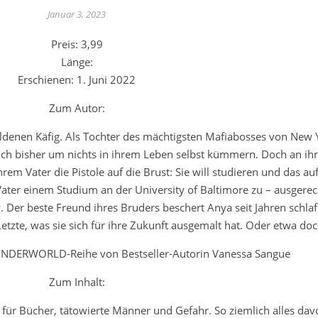
Januar 3, 2023
Preis: 3,99
Länge:
Erschienen: 1. Juni 2022
Zum Autor:
denen Käfig. Als Tochter des mächtigsten Mafiabosses von New Yo
ch bisher um nichts in ihrem Leben selbst kümmern. Doch an ih
m Vater die Pistole auf die Brust: Sie will studieren und das auf
ater einem Studium an der University of Baltimore zu – ausgere
Der beste Freund ihres Bruders beschert Anya seit Jahren schlaf
Letzte, was sie sich für ihre Zukunft ausgemalt hat. Oder etwa doc
UNDERWORLD-Reihe von Bestseller-Autorin Vanessa Sangue
Zum Inhalt:
für Bücher, tätowierte Männer und Gefahr. So ziemlich alles davo