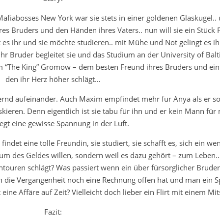
 Mafiabosses New York war sie stets in einer goldenen Glaskugel..
 Bruders und den Händen ihres Vaters.. nun will sie ein Stück F
 ihr und sie möchte studieren.. mit Mühe und Not gelingt es ihr
hr Bruder begleitet sie und das Studium an der University of Balt
 “The King” Gromow – dem besten Freund ihres Bruders und ein
den ihr Herz höher schlägt…
uernd aufeinander. Auch Maxim empfindet mehr für Anya als er sol
iskieren. Denn eigentlich ist sie tabu für ihn und er kein Mann fü
iegt eine gewisse Spannung in der Luft.
ndet eine tolle Freundin, sie studiert, sie schafft es, sich ein wen
 um des Geldes willen, sondern weil es dazu gehört – zum Leben
htouren schlägt? Was passiert wenn ein über fürsorglicher Bruder
 die Vergangenheit noch eine Rechnung offen hat und man ein Spi
ine Affäre auf Zeit? Vielleicht doch lieber ein Flirt mit einem Mi
Fazit: