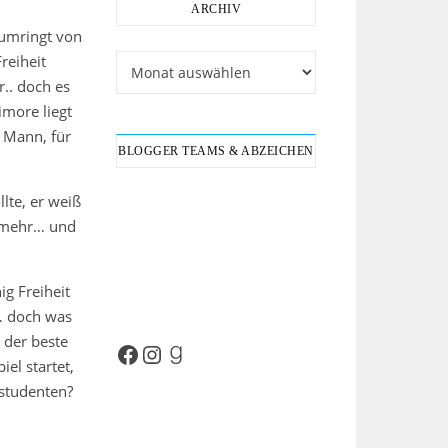
ARCHIV
 umringt von
reiheit
Archiv
.. doch es
imore liegt
 Mann, für
BLOGGER TEAMS & ABZEICHEN
lte, er weiß
r mehr… und
ig Freiheit
… doch was
 der beste
Facebook
Instagram
Goodreads
el startet,
tstudenten?