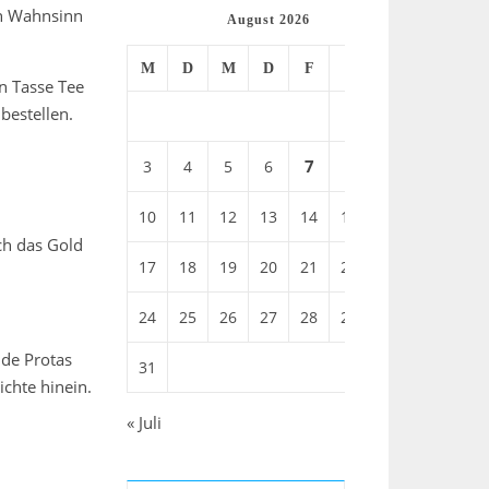
en Wahnsinn
August 2026
M
D
M
D
F
S
S
en Tasse Tee
bestellen.
1
2
7
3
4
5
6
8
9
10
11
12
13
14
15
16
rch das Gold
17
18
19
20
21
22
23
24
25
26
27
28
29
30
ide Protas
31
chte hinein.
« Juli