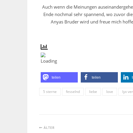
Auch wenn die Meinungen auseinandergehen,
Ende nochmal sehr spannend, wo zuvor die 
Anyas Bruder wird und freue mich hoffe
teilen
teilen
5 sterne
fesselnd
liebe
love
lyx ve
ÄLTER