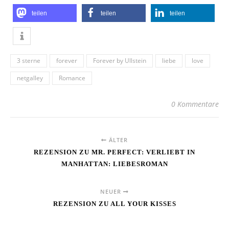
teilen
teilen
teilen
3 sterne
forever
Forever by Ullstein
liebe
love
netgalley
Romance
0 Kommentare
ÄLTER
REZENSION ZU MR. PERFECT: VERLIEBT IN
MANHATTAN: LIEBESROMAN
NEUER
REZENSION ZU ALL YOUR KISSES